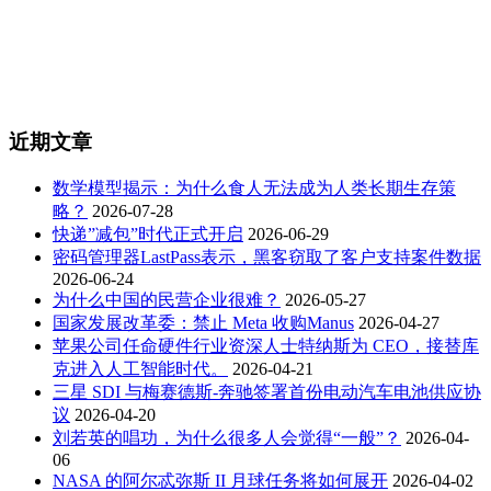
近期文章
数学模型揭示：为什么食人无法成为人类长期生存策
略？
2026-07-28
快递”减包”时代正式开启
2026-06-29
密码管理器LastPass表示，黑客窃取了客户支持案件数据
2026-06-24
为什么中国的民营企业很难？
2026-05-27
国家发展改革委：禁止 Meta 收购Manus
2026-04-27
苹果公司任命硬件行业资深人士特纳斯为 CEO，接替库
克进入人工智能时代。
2026-04-21
三星 SDI 与梅赛德斯-奔驰签署首份电动汽车电池供应协
议
2026-04-20
刘若英的唱功，为什么很多人会觉得“一般”？
2026-04-
06
NASA 的阿尔忒弥斯 II 月球任务将如何展开
2026-04-02