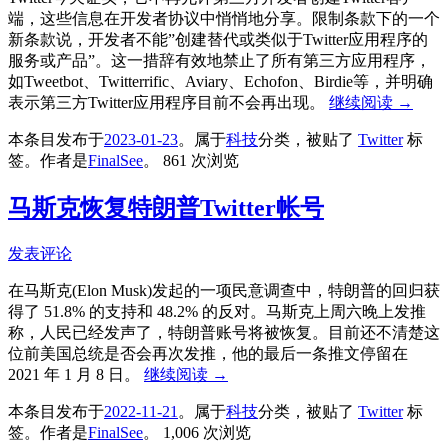
端，这些信息在开发者协议中悄悄地分享。限制条款下的一个
新条款说，开发者不能”创建替代或类似于Twitter应用程序的
服务或产品”。这一措辞有效地禁止了所有第三方应用程序，
如Tweetbot、Twitterrific、Aviary、Echofon、Birdie等，并明确
表示第三方Twitter应用程序目前不会再出现。
继续阅读
→
本条目发布于
2023-01-23
。属于
科技
分类，被贴了
Twitter
标
签。
作者是
FinalSee
。
861 次浏览
马斯克恢复特朗普Twitter帐号
发表评论
在马斯克(Elon Musk)发起的一项民意调查中，特朗普的回归获
得了 51.8% 的支持和 48.2% 的反对。马斯克上周六晚上发推
称，人民已经发声了，特朗普账号将被恢复。目前还不清楚这
位前美国总统是否会再次发推，他的最后一条推文停留在
2021 年 1 月 8 日。
继续阅读
→
本条目发布于
2022-11-21
。属于
科技
分类，被贴了
Twitter
标
签。
作者是
FinalSee
。
1,006 次浏览