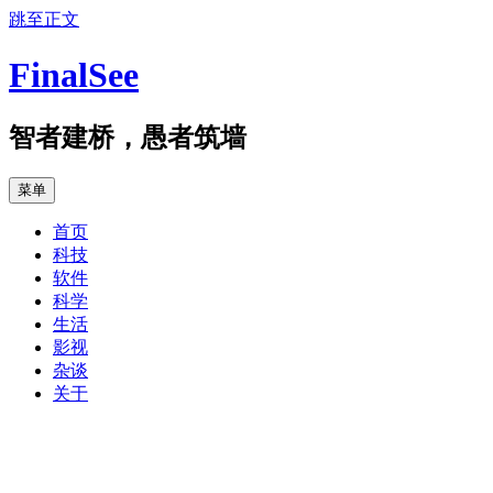
跳至正文
FinalSee
智者建桥，愚者筑墙
菜单
首页
科技
软件
科学
生活
影视
杂谈
关于