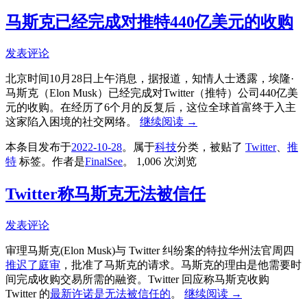
马斯克已经完成对推特440亿美元的收购
发表评论
北京时间10月28日上午消息，据报道，知情人士透露，埃隆·
马斯克（Elon Musk）已经完成对Twitter（推特）公司440亿美
元的收购。在经历了6个月的反复后，这位全球首富终于入主
这家陷入困境的社交网络。
继续阅读
→
本条目发布于
2022-10-28
。属于
科技
分类，被贴了
Twitter
、
推
特
标签。
作者是
FinalSee
。
1,006 次浏览
Twitter称马斯克无法被信任
发表评论
审理马斯克(Elon Musk)与 Twitter 纠纷案的特拉华州法官周四
推迟了庭审
，批准了马斯克的请求。马斯克的理由是他需要时
间完成收购交易所需的融资。Twitter 回应称马斯克收购
Twitter 的
最新许诺是无法被信任的
。
继续阅读
→