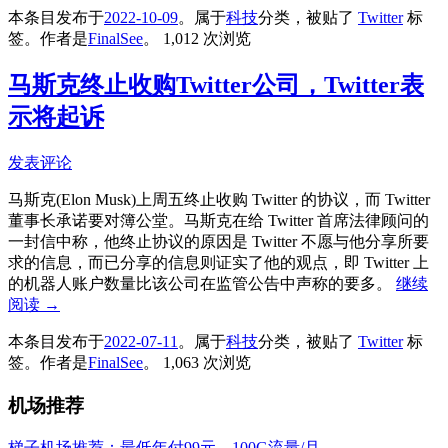
本条目发布于
2022-10-09
。属于
科技
分类，被贴了
Twitter
标
签。
作者是
FinalSee
。
1,012 次浏览
马斯克终止收购Twitter公司，Twitter表
示将起诉
发表评论
马斯克(Elon Musk)上周五终止收购 Twitter 的协议，而 Twitter
董事长承诺要对簿公堂。马斯克在给 Twitter 首席法律顾问的
一封信中称，他终止协议的原因是 Twitter 不愿与他分享所要
求的信息，而已分享的信息则证实了他的观点，即 Twitter 上
的机器人账户数量比该公司在监管公告中声称的要多。
继续
阅读
→
本条目发布于
2022-07-11
。属于
科技
分类，被贴了
Twitter
标
签。
作者是
FinalSee
。
1,063 次浏览
机场推荐
梯子机场推荐：最低年付99元，100G流量/月