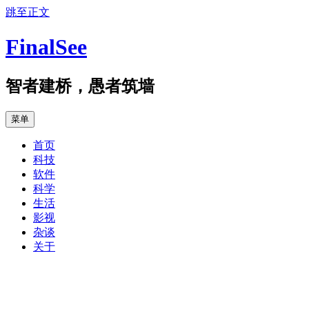
跳至正文
FinalSee
智者建桥，愚者筑墙
菜单
首页
科技
软件
科学
生活
影视
杂谈
关于