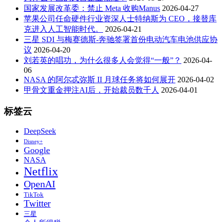
国家发展改革委：禁止 Meta 收购Manus
2026-04-27
苹果公司任命硬件行业资深人士特纳斯为 CEO，接替库
克进入人工智能时代。
2026-04-21
三星 SDI 与梅赛德斯-奔驰签署首份电动汽车电池供应协
议
2026-04-20
刘若英的唱功，为什么很多人会觉得“一般”？
2026-04-
06
NASA 的阿尔忒弥斯 II 月球任务将如何展开
2026-04-02
甲骨文重金押注AI后，开始裁员数千人
2026-04-01
标签云
DeepSeek
Disney+
Google
NASA
Netflix
OpenAI
TikTok
Twitter
三星