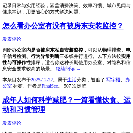
记录日常与实用经验，涵盖消费决策、效率习惯、城市见闻与
健康常识，用更省心的方式解决问题。
怎么看办公室有没有被房东安装监控？
发表评论
判断
办公室内是否被房东私自安装监控
，可以从
物理排查、电
子信号检测、行为异常判断
三条线并行进行。以下方法按
实用
性与可操作性
排序，适合你这种长期使用办公室、对隐私和信
息安全要求较高的场景。
继续阅读
→
本条目发布于
2025-12-22
。属于
生活
分类，被贴了
写字楼
、
办
公室
标签。
作者是
FinalSee
。
507 次浏览
成年人如何科学减肥？一篇看懂饮食、运
动和习惯管理
发表评论