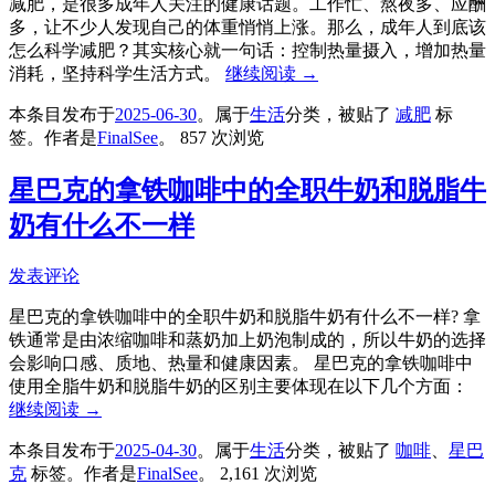
减肥，是很多成年人关注的健康话题。工作忙、熬夜多、应酬
多，让不少人发现自己的体重悄悄上涨。那么，成年人到底该
怎么科学减肥？其实核心就一句话：控制热量摄入，增加热量
消耗，坚持科学生活方式。
继续阅读
→
本条目发布于
2025-06-30
。属于
生活
分类，被贴了
减肥
标
签。
作者是
FinalSee
。
857 次浏览
星巴克的拿铁咖啡中的全职牛奶和脱脂牛
奶有什么不一样
发表评论
星巴克的拿铁咖啡中的全职牛奶和脱脂牛奶有什么不一样? 拿
铁通常是由浓缩咖啡和蒸奶加上奶泡制成的，所以牛奶的选择
会影响口感、质地、热量和健康因素。 星巴克的拿铁咖啡中
使用全脂牛奶和脱脂牛奶的区别主要体现在以下几个方面：
继续阅读
→
本条目发布于
2025-04-30
。属于
生活
分类，被贴了
咖啡
、
星巴
克
标签。
作者是
FinalSee
。
2,161 次浏览