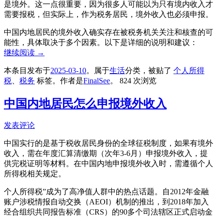
是境外。这一点很重要，因为很多人可能以为只有境内收入才
需要报税，但实际上，作为税务居民，境外收入也必须申报。
中国内地居民的境外收入确实存在被税务机关关注和核查的可
能性，具体取决于多个因素。以下是详细的说明和建议：
继续阅读
→
本条目发布于
2025-03-10
。属于
生活
分类，被贴了
个人所得
税
、
税务
标签。
作者是
FinalSee
。
824 次浏览
中国内地居民怎么申报境外收入
发表评论
中国实行的是基于税收居民身份的全球征税制度，如果有境外
收入，需在年度汇算清缴期（次年3-6月）申报境外收入，提
供完税证明等材料。在中国内地申报境外收入时，需遵循个人
所得税相关规定。
个人所得税”成为了高净值人群中的热点话题。自2012年金融
账户涉税情报自动交换（AEOI）机制的推出，到2018年加入
经合组织共同报告标准（CRS）的90多个司法辖区正式启动金