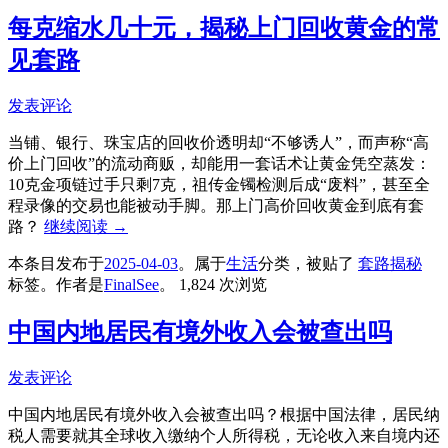
每克缩水几十元，揭秘上门回收黄金的常
见套路
发表评论
当铺、银行、珠宝店的回收价透明却“不够诱人”，而声称“高
价上门回收”的流动商贩，却能用一套话术让黄金凭空蒸发：
10克金项链过手只剩7克，祖传金镯检测后成“废料”，甚至全
程录像的交易也能被动手脚。那上门高价回收黄金到底有套
路？
继续阅读
→
本条目发布于
2025-04-03
。属于
生活
分类，被贴了
套路揭秘
标签。
作者是
FinalSee
。
1,824 次浏览
中国内地居民有境外收入会被查出吗
发表评论
中国内地居民有境外收入会被查出吗？根据中国法律，居民纳
税人需要就其全球收入缴纳个人所得税，无论收入来自境内还