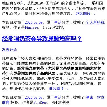
1
融信息交换
，以及2019年国内施行的个税改革等，一系列国
内外的政策及举措，不得不使中国纳税人，尤其是在海外有资
产配置的人士提升其对税务合规的关注度。
继续阅读
→
本条目发布于
2025-03-09
。属于
生活
分类，被贴了
个人所得税
标签。
作者是
FinalSee
。
1,852 次浏览
经常喝奶茶会导致尿酸增高吗？
发表评论
现在很多年轻人喜欢用喝奈雪、喜茶这样的奶茶，经常饮用奶
茶确实可能增加尿酸升高的风险，尤其是含糖量高、添加剂多
的奶茶。
经常喝含糖奶茶（尤其是含果糖糖浆和植脂末的奶
茶）会显著增加尿酸升高的风险
，而选择无糖、鲜奶配方的奶
茶可大幅降低危害。尿酸水平受饮食、代谢、遗传等多因素影
响，控制奶茶摄入仅是其中一环，还需结合低嘌呤饮食、限
酒、规律作息等综合管理。
继续阅读
→
本条目发布于
2025-03-08
。属于
生活
分类，被贴了
健康
、
饮食
健康
标签。
作者是
FinalSee
。
784 次浏览