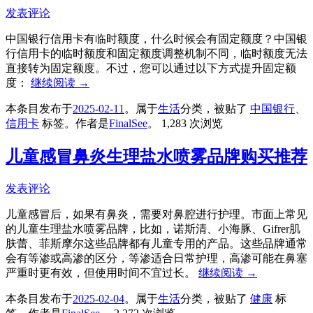
发表评论
中国银行信用卡有临时额度，什么时候会有固定额度？中国银
行信用卡的临时额度和固定额度调整机制不同，临时额度无法
直接转为固定额度。不过，您可以通过以下方式提升固定额
度：
继续阅读
→
本条目发布于
2025-02-11
。属于
生活
分类，被贴了
中国银行
、
信用卡
标签。
作者是
FinalSee
。
1,283 次浏览
儿童感冒鼻炎生理盐水喷雾品牌购买推荐
发表评论
儿童感冒后，如果有鼻炎，需要对鼻腔进行护理。市面上常见
的儿童生理盐水喷雾品牌，比如，诺斯清、小海豚、Gifrer肌
肤蕾、菲斯摩尔这些品牌都有儿童专用的产品。这些品牌通常
会有等渗或高渗的区分，等渗适合日常护理，高渗可能在鼻塞
严重时更有效，但使用时间不宜过长。
继续阅读
→
本条目发布于
2025-02-04
。属于
生活
分类，被贴了
健康
标