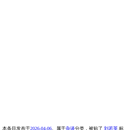
本条目发布于
2026-04-06
。属于
杂谈
分类，被贴了
刘若英
标