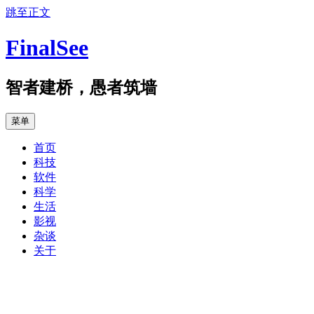
跳至正文
FinalSee
智者建桥，愚者筑墙
菜单
首页
科技
软件
科学
生活
影视
杂谈
关于