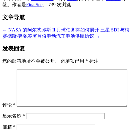
签。
作者是
FinalSee
。
739 次浏览
文章导航
←
NASA 的阿尔忒弥斯 II 月球任务将如何展开
三星 SDI 与梅
赛德斯-奔驰签署首份电动汽车电池供应协议
→
发表回复
您的邮箱地址不会被公开。
必填项已用
*
标注
评论
*
显示名称
*
邮箱
*