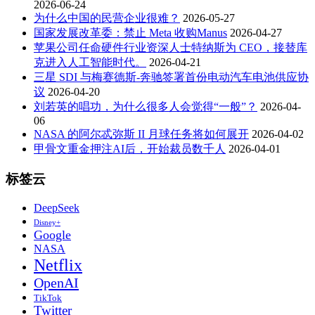
2026-06-24
为什么中国的民营企业很难？
2026-05-27
国家发展改革委：禁止 Meta 收购Manus
2026-04-27
苹果公司任命硬件行业资深人士特纳斯为 CEO，接替库
克进入人工智能时代。
2026-04-21
三星 SDI 与梅赛德斯-奔驰签署首份电动汽车电池供应协
议
2026-04-20
刘若英的唱功，为什么很多人会觉得“一般”？
2026-04-
06
NASA 的阿尔忒弥斯 II 月球任务将如何展开
2026-04-02
甲骨文重金押注AI后，开始裁员数千人
2026-04-01
标签云
DeepSeek
Disney+
Google
NASA
Netflix
OpenAI
TikTok
Twitter