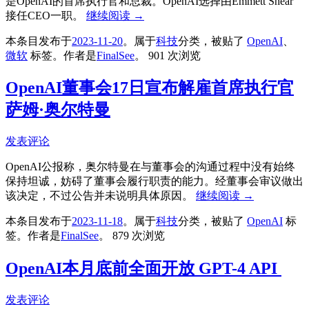
是OpenAI的首席执行官和总裁。OpenAI选择由Emmett Shear
接任CEO一职。
继续阅读
→
本条目发布于
2023-11-20
。属于
科技
分类，被贴了
OpenAI
、
微软
标签。
作者是
FinalSee
。
901 次浏览
OpenAI董事会17日宣布解雇首席执行官
萨姆·奥尔特曼
发表评论
OpenAI公报称，奥尔特曼在与董事会的沟通过程中没有始终
保持坦诚，妨碍了董事会履行职责的能力。经董事会审议做出
该决定，不过公告并未说明具体原因。
继续阅读
→
本条目发布于
2023-11-18
。属于
科技
分类，被贴了
OpenAI
标
签。
作者是
FinalSee
。
879 次浏览
OpenAI本月底前全面开放 GPT-4 API
发表评论