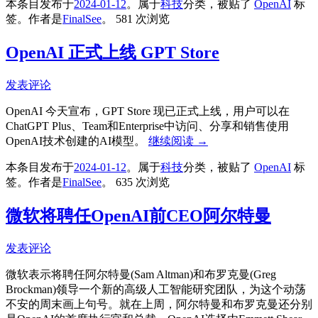
本条目发布于
2024-01-12
。属于
科技
分类，被贴了
OpenAI
标
签。
作者是
FinalSee
。
581 次浏览
OpenAI 正式上线 GPT Store
发表评论
OpenAI 今天宣布，GPT Store 现已正式上线，用户可以在
ChatGPT Plus、Team和Enterprise中访问、分享和销售使用
OpenAI技术创建的AI模型。
继续阅读
→
本条目发布于
2024-01-12
。属于
科技
分类，被贴了
OpenAI
标
签。
作者是
FinalSee
。
635 次浏览
微软将聘任OpenAI前CEO阿尔特曼
发表评论
微软表示将聘任阿尔特曼(Sam Altman)和布罗克曼(Greg
Brockman)领导一个新的高级人工智能研究团队，为这个动荡
不安的周末画上句号。就在上周，阿尔特曼和布罗克曼还分别