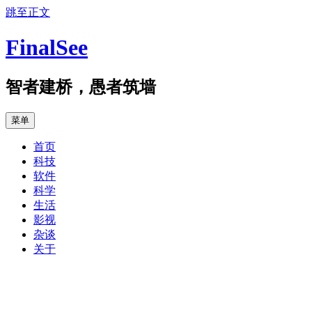
跳至正文
FinalSee
智者建桥，愚者筑墙
菜单
首页
科技
软件
科学
生活
影视
杂谈
关于