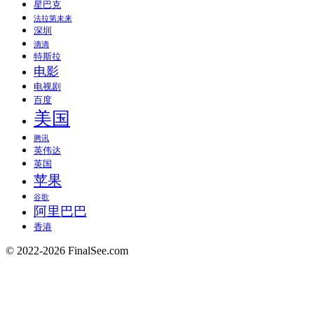
星巴克
法拉第未来
深圳
滴滴
特斯拉
电影
电视剧
百度
美国
腾讯
英伟达
英国
苹果
谷歌
阿里巴巴
香港
© 2022-2026 FinalSee.com