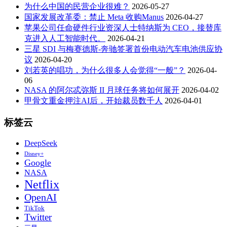
为什么中国的民营企业很难？
2026-05-27
国家发展改革委：禁止 Meta 收购Manus
2026-04-27
苹果公司任命硬件行业资深人士特纳斯为 CEO，接替库
克进入人工智能时代。
2026-04-21
三星 SDI 与梅赛德斯-奔驰签署首份电动汽车电池供应协
议
2026-04-20
刘若英的唱功，为什么很多人会觉得“一般”？
2026-04-
06
NASA 的阿尔忒弥斯 II 月球任务将如何展开
2026-04-02
甲骨文重金押注AI后，开始裁员数千人
2026-04-01
标签云
DeepSeek
Disney+
Google
NASA
Netflix
OpenAI
TikTok
Twitter