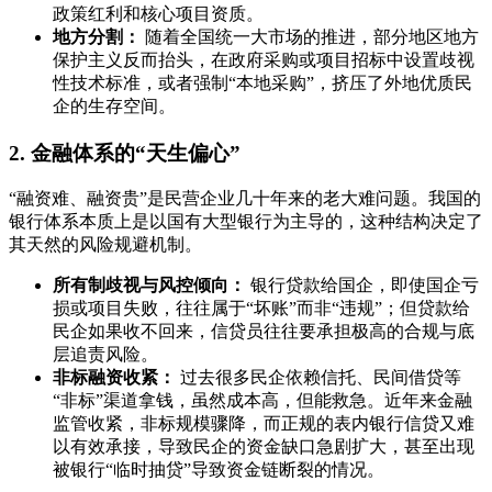
政策红利和核心项目资质。
地方分割：
随着全国统一大市场的推进，部分地区地方
保护主义反而抬头，在政府采购或项目招标中设置歧视
性技术标准，或者强制“本地采购”，挤压了外地优质民
企的生存空间。
2. 金融体系的“天生偏心”
“融资难、融资贵”是民营企业几十年来的老大难问题。我国的
银行体系本质上是以国有大型银行为主导的，这种结构决定了
其天然的风险规避机制。
所有制歧视与风控倾向：
银行贷款给国企，即使国企亏
损或项目失败，往往属于“坏账”而非“违规”；但贷款给
民企如果收不回来，信贷员往往要承担极高的合规与底
层追责风险。
非标融资收紧：
过去很多民企依赖信托、民间借贷等
“非标”渠道拿钱，虽然成本高，但能救急。近年来金融
监管收紧，非标规模骤降，而正规的表内银行信贷又难
以有效承接，导致民企的资金缺口急剧扩大，甚至出现
被银行“临时抽贷”导致资金链断裂的情况。