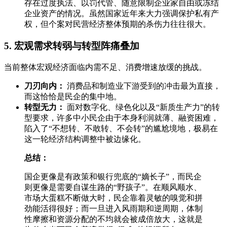
存在过度执法、以罚代管、随意限制企业家自由或冻结
企业资产的情况。虽然国家近年来大力强调保护私有产
权，但个案对民营经济整体预期的杀伤力往往很大。
5. 宏观需求转弱与转型阵痛叠加
当前整体宏观经济面临内需不足、消费增速放缓的挑战。
刀刃向内：
消费品和制造业下游受到的冲击最为直接，
而这恰恰是民企的集中地。
转型无力：
面对数字化、绿色化以及“新质生产力”的转
型要求，许多中小民企由于本身利润就薄、融资困难，
陷入了“不想转、不敢转、不会转”的尴尬境地，极易在
这一轮经济结构调整中被边缘化。
总结：
国企更像是有政策和银行兜底的“嫡长子”，而民企
则更像是需要自谋生路的“野孩子”。在顺风顺水、
市场大蛋糕不断做大时，民企靠着灵敏的嗅觉和拼
劲能活得很好；而一旦进入风雨期和逆周期，体制
性摩擦和资源分配的不均就会被成倍放大，这就是