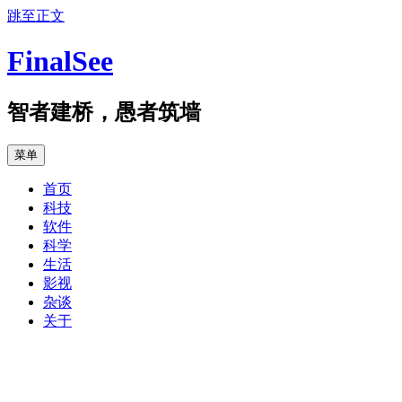
跳至正文
FinalSee
智者建桥，愚者筑墙
菜单
首页
科技
软件
科学
生活
影视
杂谈
关于