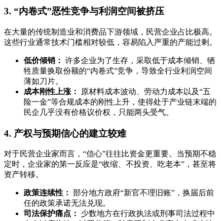
3. “内卷式”恶性竞争与利润空间被挤压
在大量的传统制造业和消费品下游领域，民营企业占比极高。
这些行业通常技术门槛相对较低，容易陷入严重的产能过剩。
低价倾销：
许多企业为了生存，采取低于成本倾销、牺
牲质量换取份额的“内卷式”竞争，导致全行业利润空间
薄如刀片。
成本刚性上涨：
原材料成本波动、劳动力成本以及“五
险一金”等合规成本的刚性上升，使得处于产业链末端的
民企几乎没有价格议价权，只能两头受气。
4. 产权与预期信心的建立较难
对于民营企业家而言，“信心”往往比资金更重要。当预期不稳
定时，企业家的第一反应是“收缩、不投资、吃老本”，甚至将
资产转移。
政策连续性：
部分地方政府“新官不理旧账”，换届后前
任的政策承诺无法兑现。
司法保护痛点：
少数地方在行政执法或刑事司法过程中