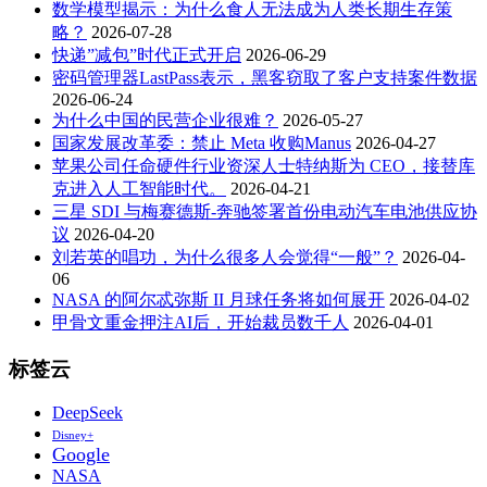
数学模型揭示：为什么食人无法成为人类长期生存策
略？
2026-07-28
快递”减包”时代正式开启
2026-06-29
密码管理器LastPass表示，黑客窃取了客户支持案件数据
2026-06-24
为什么中国的民营企业很难？
2026-05-27
国家发展改革委：禁止 Meta 收购Manus
2026-04-27
苹果公司任命硬件行业资深人士特纳斯为 CEO，接替库
克进入人工智能时代。
2026-04-21
三星 SDI 与梅赛德斯-奔驰签署首份电动汽车电池供应协
议
2026-04-20
刘若英的唱功，为什么很多人会觉得“一般”？
2026-04-
06
NASA 的阿尔忒弥斯 II 月球任务将如何展开
2026-04-02
甲骨文重金押注AI后，开始裁员数千人
2026-04-01
标签云
DeepSeek
Disney+
Google
NASA