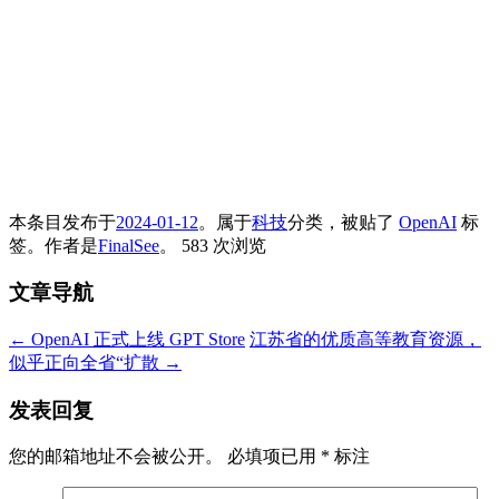
本条目发布于
2024-01-12
。属于
科技
分类，被贴了
OpenAI
标
签。
作者是
FinalSee
。
583 次浏览
文章导航
←
OpenAI 正式上线 GPT Store
江苏省的优质高等教育资源，
似乎正向全省“扩散
→
发表回复
您的邮箱地址不会被公开。
必填项已用
*
标注