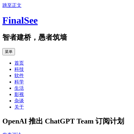
跳至正文
FinalSee
智者建桥，愚者筑墙
菜单
首页
科技
软件
科学
生活
影视
杂谈
关于
OpenAI 推出 ChatGPT Team 订阅计划