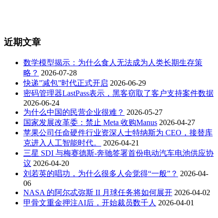
近期文章
数学模型揭示：为什么食人无法成为人类长期生存策
略？
2026-07-28
快递”减包”时代正式开启
2026-06-29
密码管理器LastPass表示，黑客窃取了客户支持案件数据
2026-06-24
为什么中国的民营企业很难？
2026-05-27
国家发展改革委：禁止 Meta 收购Manus
2026-04-27
苹果公司任命硬件行业资深人士特纳斯为 CEO，接替库
克进入人工智能时代。
2026-04-21
三星 SDI 与梅赛德斯-奔驰签署首份电动汽车电池供应协
议
2026-04-20
刘若英的唱功，为什么很多人会觉得“一般”？
2026-04-
06
NASA 的阿尔忒弥斯 II 月球任务将如何展开
2026-04-02
甲骨文重金押注AI后，开始裁员数千人
2026-04-01