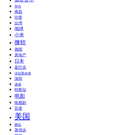
加密货币
华为
南昌
印度
台湾
地球
小米
微软
德国
房地产
日本
星巴克
法拉第未来
深圳
滴滴
特斯拉
电影
电视剧
百度
美国
腾讯
英伟达