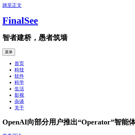
跳至正文
FinalSee
智者建桥，愚者筑墙
菜单
首页
科技
软件
科学
生活
影视
杂谈
关于
OpenAI向部分用户推出“Operator”智能