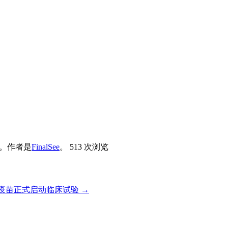
。
作者是
FinalSee
。
513 次浏览
疫苗正式启动临床试验
→