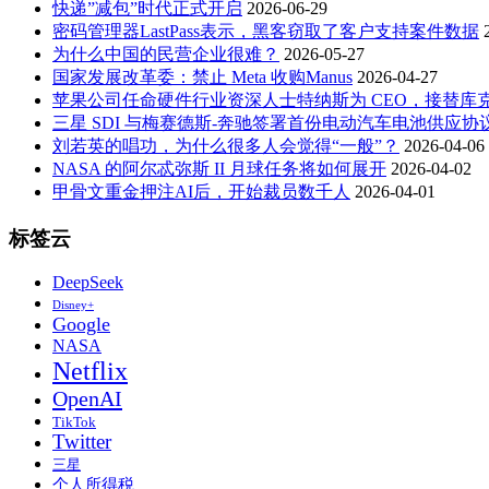
快递”减包”时代正式开启
2026-06-29
密码管理器LastPass表示，黑客窃取了客户支持案件数据
为什么中国的民营企业很难？
2026-05-27
国家发展改革委：禁止 Meta 收购Manus
2026-04-27
苹果公司任命硬件行业资深人士特纳斯为 CEO，接替库
三星 SDI 与梅赛德斯-奔驰签署首份电动汽车电池供应协
刘若英的唱功，为什么很多人会觉得“一般”？
2026-04-06
NASA 的阿尔忒弥斯 II 月球任务将如何展开
2026-04-02
甲骨文重金押注AI后，开始裁员数千人
2026-04-01
标签云
DeepSeek
Disney+
Google
NASA
Netflix
OpenAI
TikTok
Twitter
三星
个人所得税