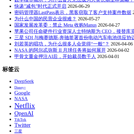
快递”减包”时代正式开启
2026-06-29
密码管理器LastPass表示，黑客窃取了客户支持案件数据
为什么中国的民营企业很难？
2026-05-27
国家发展改革委：禁止 Meta 收购Manus
2026-04-27
苹果公司任命硬件行业资深人士特纳斯为 CEO，接替库
三星 SDI 与梅赛德斯-奔驰签署首份电动汽车电池供应协
刘若英的唱功，为什么很多人会觉得“一般”？
2026-04-06
NASA 的阿尔忒弥斯 II 月球任务将如何展开
2026-04-02
甲骨文重金押注AI后，开始裁员数千人
2026-04-01
标签云
DeepSeek
Disney+
Google
NASA
Netflix
OpenAI
TikTok
Twitter
三星