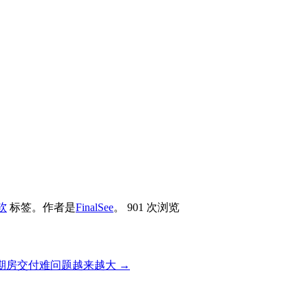
软
标签。
作者是
FinalSee
。
901 次浏览
期房交付难问题越来越大
→