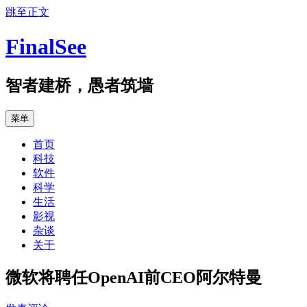
跳至正文
FinalSee
智者建桥，愚者筑墙
菜单
首页
科技
软件
科学
生活
影视
杂谈
关于
微软将聘任OpenAI前CEO阿尔特曼