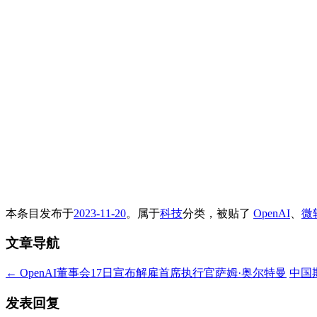
本条目发布于
2023-11-20
。属于
科技
分类，被贴了
OpenAI
、
微
文章导航
←
OpenAI董事会17日宣布解雇首席执行官萨姆·奥尔特曼
中国
发表回复