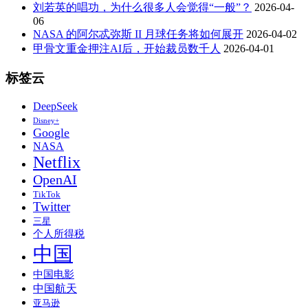
刘若英的唱功，为什么很多人会觉得“一般”？
2026-04-
06
NASA 的阿尔忒弥斯 II 月球任务将如何展开
2026-04-02
甲骨文重金押注AI后，开始裁员数千人
2026-04-01
标签云
DeepSeek
Disney+
Google
NASA
Netflix
OpenAI
TikTok
Twitter
三星
个人所得税
中国
中国电影
中国航天
亚马逊