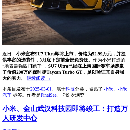
近日，
小米宣布SU7 Ultra即将上市，价格为52.99万元，并提
供丰富的选装件，3月底下定前全部免费送。
作为小米打造的
“地表最强四门跑车”，
SU7 Ultra已经在上海国际赛车场跑赢
了价值200万的保时捷Taycan Turbo GT，足以验证其自身强
大的实力
。
继续阅读
→
本条目发布于
2025-03-01
。属于
科技
分类，被贴了
小米
、
小米
汽车
标签。
作者是
FinalSee
。
749 次浏览
小米、金山武汉科技园即将竣工：打造万
人研发中心