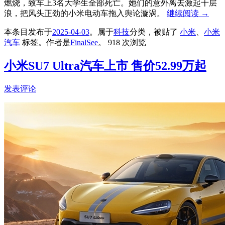
燃烧，致车上3名大学生全部死亡。她们的意外离去激起千层
浪，把风头正劲的小米电动车拖入舆论漩涡。
继续阅读
→
本条目发布于
2025-04-03
。属于
科技
分类，被贴了
小米
、
小米
汽车
标签。
作者是
FinalSee
。
918 次浏览
小米SU7 Ultra汽车上市 售价52.99万起
发表评论