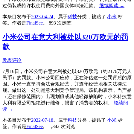
过伪装成特许权使用费向外国实体非法汇款。
继续阅读
→
本条目发布于
2023-04-24
。属于
科技
分类，被贴了
小米
标
签。
作者是
FinalSee
。
893 次浏览
小米公司在意大利被处以320万欧元的罚
款
发表评论
7月16日，小米公司在意大利被处以320万欧元（约2176万元人
民币）的罚款。小米公司回应称，正在评估这一处罚背后的原
因。小米一直坚持合法合规经营，并遵守经营地相关法律法
规。做出这一处罚是意大利竞争管理局。该机构表示，当产品
（还在保修范围内）出现划痕或其他轻微缺陷时，小米科技意
大利有限公司拒绝进行维修，损害了消费者的权利。
继续阅
读
→
本条目发布于
2022-07-18
。属于
科技
分类，被贴了
小米
标
签。
作者是
FinalSee
。
1,342 次浏览