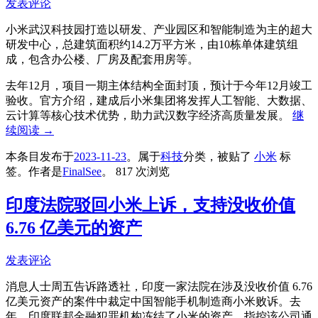
发表评论
小米武汉科技园打造以研发、产业园区和智能制造为主的超大
研发中心，总建筑面积约14.2万平方米，由10栋单体建筑组
成，包含办公楼、厂房及配套用房等。
去年12月，项目一期主体结构全面封顶，预计于今年12月竣工
验收。官方介绍，建成后小米集团将发挥人工智能、大数据、
云计算等核心技术优势，助力武汉数字经济高质量发展。
继
续阅读
→
本条目发布于
2023-11-23
。属于
科技
分类，被贴了
小米
标
签。
作者是
FinalSee
。
817 次浏览
印度法院驳回小米上诉，支持没收价值
6.76 亿美元的资产
发表评论
消息人士周五告诉路透社，印度一家法院在涉及没收价值 6.76
亿美元资产的案件中裁定中国智能手机制造商小米败诉。去
年，印度联邦金融犯罪机构冻结了小米的资产，指控该公司通