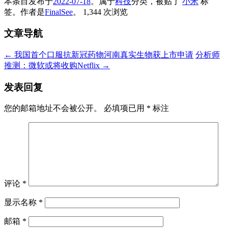
本条目发布于
2022-07-18
。属于
科技
分类，被贴了
小米
标
签。
作者是
FinalSee
。
1,344 次浏览
文章导航
←
我国首个口服抗新冠药物河南真实生物获上市申请
分析师
推测：微软或将收购Netflix
→
发表回复
您的邮箱地址不会被公开。
必填项已用
*
标注
评论
*
显示名称
*
邮箱
*