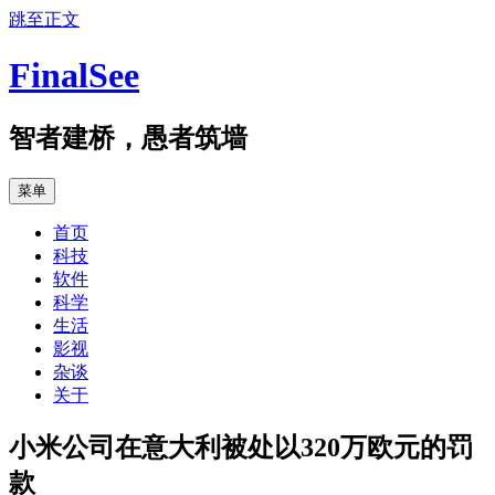
跳至正文
FinalSee
智者建桥，愚者筑墙
菜单
首页
科技
软件
科学
生活
影视
杂谈
关于
小米公司在意大利被处以320万欧元的罚
款