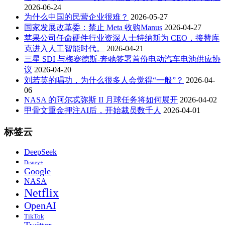
2026-06-24
为什么中国的民营企业很难？
2026-05-27
国家发展改革委：禁止 Meta 收购Manus
2026-04-27
苹果公司任命硬件行业资深人士特纳斯为 CEO，接替库
克进入人工智能时代。
2026-04-21
三星 SDI 与梅赛德斯-奔驰签署首份电动汽车电池供应协
议
2026-04-20
刘若英的唱功，为什么很多人会觉得“一般”？
2026-04-
06
NASA 的阿尔忒弥斯 II 月球任务将如何展开
2026-04-02
甲骨文重金押注AI后，开始裁员数千人
2026-04-01
标签云
DeepSeek
Disney+
Google
NASA
Netflix
OpenAI
TikTok