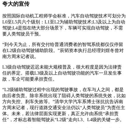
夸大的宣传
按照国际自动机工程师学会标准，汽车自动驾驶技术可划分为
L0至L5共六个级别：L1至L2为辅助驾驶技术;L3及以上为自动
驾驶;L4是指在绝大部分场景下，车辆可实现自动驾驶，不需
要人类驾驶员干预。
“到今天为止，所有交付给普通消费者的智驾系统都仅仅停留
在L2级自动驾驶辅助阶段。”辰韬资本执行总经理刘煜冬曾对
南方周末记者说。
L3级自动驾驶迟迟未能大规模普及，很大程度是因为法律责
任的界定。搭载L3级及以上自动驾驶功能的汽车一旦发生事
故，车企可能要承担责任。
“L2级辅助驾驶过程中出现的驾驶事故，在车与人之间，都是
由后者负责。除非系统出现了阻碍人类驾驶的系统失效，比如
方向失控、刹车失效等。”清华大学汽车系博士张抗抗告诉南
方周末记者，现行道路交通安全法仍以“人类驾驶员”为责任主
体。未来，若法律层面实现更新，真正允许由系统“承担责
任”，才标志着智能驾驶从“L2级”走向L3、L4级的关键一步。