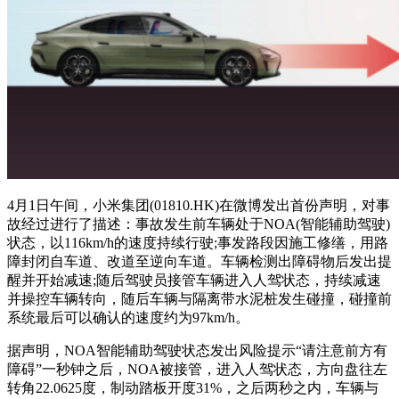
4月1日午间，小米集团(01810.HK)在微博发出首份声明，对事
故经过进行了描述：事故发生前车辆处于NOA(智能辅助驾驶)
状态，以116km/h的速度持续行驶;事发路段因施工修缮，用路
障封闭自车道、改道至逆向车道。车辆检测出障碍物后发出提
醒并开始减速;随后驾驶员接管车辆进入人驾状态，持续减速
并操控车辆转向，随后车辆与隔离带水泥桩发生碰撞，碰撞前
系统最后可以确认的速度约为97km/h。
据声明，NOA智能辅助驾驶状态发出风险提示“请注意前方有
障碍”一秒钟之后，NOA被接管，进入人驾状态，方向盘往左
转角22.0625度，制动踏板开度31%，之后两秒之内，车辆与