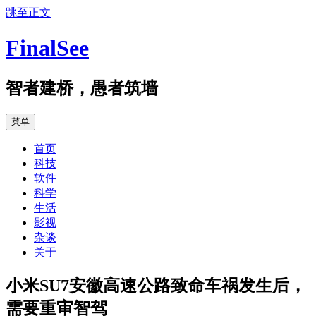
跳至正文
FinalSee
智者建桥，愚者筑墙
菜单
首页
科技
软件
科学
生活
影视
杂谈
关于
小米SU7安徽高速公路致命车祸发生后，
需要重审智驾