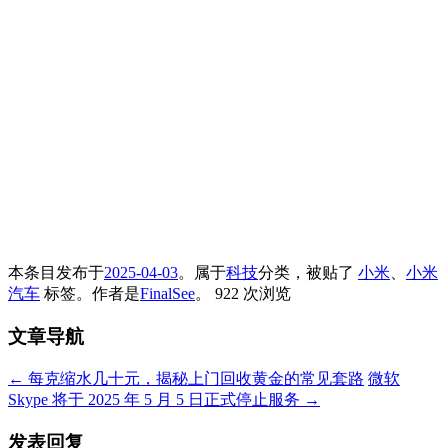
本条目发布于
2025-04-03
。属于
科技
分类，被贴了
小米
、
小米
汽车
标签。
作者是
FinalSee
。
922 次浏览
文章导航
←
每克缩水几十元，揭秘上门回收黄金的常见套路
微软
Skype 将于 2025 年 5 月 5 日正式停止服务
→
发表回复