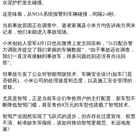
水泥护栏发生碰撞。
这意味着，从NOA系统报警到车辆碰撞，间隔2-4秒。
当前事故原因正在调查中。逝者家属及小米方均告诉南方周末
记者，他们未能进入事故现场。
小米创始人雷军4月1日也在微博上发文回应称，“31日配合警
方调取并提交了我们掌握的车辆数据”，“由于事故还在调查，
我们一直没有接触到事故车，很多问题此刻还没有办法回
答”。
但事故引发了公众对智能驾驶技术、车辆安全设计(如车门是
否锁死)、小米公司的处理速度和态度，以及施工安全管理的
质疑。
尤其是智驾，正是当前车企们争抢用户的主打配置，新车型不
断降低智驾门槛，甚至售价8万元的车型也搭载了智驾技术。
智驾产业固然实现了飞跃式的进步，但亦存在过度宣传、权责
不清、标准缺失等痼疾，该如何推动智驾更规范、长远地发
展?