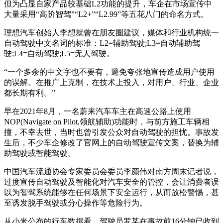
但为凸显自家产品较基础L2功能的提升，车企在市场宣传中
大量采用“高阶智驾”“L2+”“L2.99”等五花八门的命名方式。
理想汽车创始人李想就曾在朋友圈建议，媒体和行业机构统一
自动驾驶中文名词的标准：L2=辅助驾驶;L3=自动辅助驾
驶;L4=自动驾驶;L5=无人驾驶。
“一个多余的中文字也不要有，避免夸张地宣传造成用户使用
的误解。在推广上克制，在技术上投入，对用户、行业、企业
都长期有利。”
早在2021年8月，一名蔚来汽车车主在高速公路上使用
NOP(Navigate on Pilot,领航辅助)功能时，与前方施工车辆相
撞，不幸去世，当时也曾引发公众对自动驾驶的担忧。事故发
生后，不少车企修改了官网上的自动驾驶宣传文案，替换为辅
助驾驶或智能驾驶。
中国汽车流通协会专家委员会委员李颜伟对南方周末记者说，
过度宣传自动驾驶及智能化对汽车安全的管控，会让消费者误
以为智驾系统能够在任何场景下安全运行，从而放松警惕，甚
至诱发脱手驾驶或分心操作等危险行为。
从小米公布的行车数据看，驾驶员罗某在事故前16分钟已收到