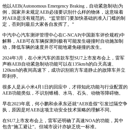
他以AEB(Autonomous Emergency Braking，自动紧急制动)为
例，国家并未规定AEB必须要识别什么样的物体，这意味着
对AEB是没有规范的。“监管部门要加快基础的准入门槛的制
定，否则到最后大家各自发挥了。”
中汽中心汽车测评管理中心在C-NCAP(中国新车评价规程)中
解释，AEB可在车辆探测到极有可能发生碰撞时自动施加制
动，降低车辆的速度并尽可能地避免碰撞的发生。
2024年3月，在小米汽车的首款车型SU7上市发布会上，雷军
声称AEB自动紧急制动功能可以在135km/h的白天高速、
120km/h的夜间高速下，成功识别前方车道静止的故障车并立
即刹停。
很多人是从小米4月1日的回应中，才得知此功能与行业配置的
AEB功能类似，不识别锥桶、水马、石头、动物等障碍物。
早在2023年底，何小鹏和余承东还就“AEB造假”引发过隔空争
执，原因是对AEB这项主动安全技术策略的理解不同。
在SU7上市发布会上，雷军还明确了高速NOA的功能，其中
包含“施工避让”。但城市设计亦缺乏统一标准。