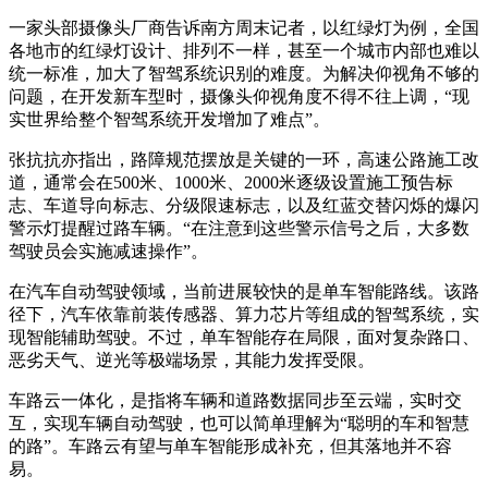
一家头部摄像头厂商告诉南方周末记者，以红绿灯为例，全国
各地市的红绿灯设计、排列不一样，甚至一个城市内部也难以
统一标准，加大了智驾系统识别的难度。为解决仰视角不够的
问题，在开发新车型时，摄像头仰视角度不得不往上调，“现
实世界给整个智驾系统开发增加了难点”。
张抗抗亦指出，路障规范摆放是关键的一环，高速公路施工改
道，通常会在500米、1000米、2000米逐级设置施工预告标
志、车道导向标志、分级限速标志，以及红蓝交替闪烁的爆闪
警示灯提醒过路车辆。“在注意到这些警示信号之后，大多数
驾驶员会实施减速操作”。
在汽车自动驾驶领域，当前进展较快的是单车智能路线。该路
径下，汽车依靠前装传感器、算力芯片等组成的智驾系统，实
现智能辅助驾驶。不过，单车智能存在局限，面对复杂路口、
恶劣天气、逆光等极端场景，其能力发挥受限。
车路云一体化，是指将车辆和道路数据同步至云端，实时交
互，实现车辆自动驾驶，也可以简单理解为“聪明的车和智慧
的路”。车路云有望与单车智能形成补充，但其落地并不容
易。