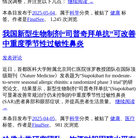
情况调整，并注意以下几点：
继续阅读
→
本条目发布于
2025-05-04
。属于
科学
分类，被贴了
健康
标
签。
作者是
FinalSee
。
1,245 次浏览
我国新型生物制剂“司普奇拜单抗”可改善
中重度季节性过敏性鼻炎
发表评论
近日，首都医科大学附属北京同仁医院张罗教授团队在国际顶
级期刊《Nature Medicine》发表题为“Stapokibart for moderate-
to-severe seasonal allergic rhinitis: a randomized phase 3 trial”的研
究论文。结果显示，新型生物制剂“司普奇拜单抗”(Stapokibart)
可显著改善常规治疗仍未控制的中重度季节性过敏性鼻炎
(SAR)患者鼻部和眼部症状，并提高患者生活质量。
继续阅读
→
本条目发布于
2025-04-05
。属于
科学
分类，被贴了
健康
、
医疗
标签。
作者是
FinalSee
。
981 次浏览