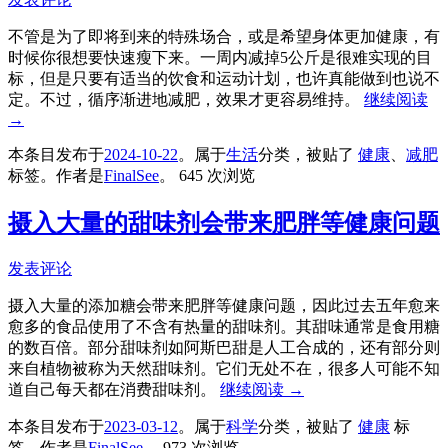
不管是为了即将到来的特殊场合，或是希望身体更加健康，有
时候你很想要快速瘦下来。一周内减掉5公斤是很难实现的目
标，但是只要有适当的饮食和运动计划，也许真能做到也说不
定。不过，循序渐进地减肥，效果才更容易维持。
继续阅读
→
本条目发布于
2024-10-22
。属于
生活
分类，被贴了
健康
、
减肥
标签。
作者是
FinalSee
。
645 次浏览
摄入大量的甜味剂会带来肥胖等健康问题
发表评论
摄入大量的添加糖会带来肥胖等健康问题，因此过去五年愈来
愈多的食品使用了不含有热量的甜味剂。其甜味通常是食用糖
的数百倍。部分甜味剂如阿斯巴甜是人工合成的，还有部分则
来自植物被称为天然甜味剂。它们无处不在，很多人可能不知
道自己每天都在消费甜味剂。
继续阅读
→
本条目发布于
2023-03-12
。属于
科学
分类，被贴了
健康
标
签。
作者是
FinalSee
。
973 次浏览