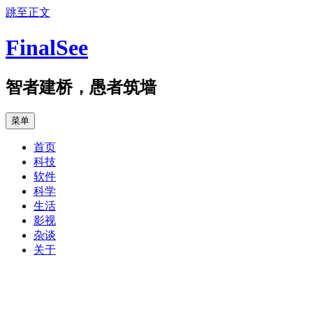
跳至正文
FinalSee
智者建桥，愚者筑墙
菜单
首页
科技
软件
科学
生活
影视
杂谈
关于