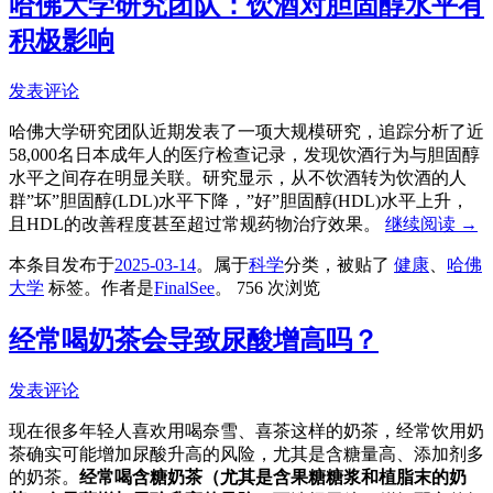
哈佛大学研究团队：饮酒对胆固醇水平有
积极影响
发表评论
哈佛大学研究团队近期发表了一项大规模研究，追踪分析了近
58,000名日本成年人的医疗检查记录，发现饮酒行为与胆固醇
水平之间存在明显关联。研究显示，从不饮酒转为饮酒的人
群”坏”胆固醇(LDL)水平下降，”好”胆固醇(HDL)水平上升，
且HDL的改善程度甚至超过常规药物治疗效果。
继续阅读
→
本条目发布于
2025-03-14
。属于
科学
分类，被贴了
健康
、
哈佛
大学
标签。
作者是
FinalSee
。
756 次浏览
经常喝奶茶会导致尿酸增高吗？
发表评论
现在很多年轻人喜欢用喝奈雪、喜茶这样的奶茶，经常饮用奶
茶确实可能增加尿酸升高的风险，尤其是含糖量高、添加剂多
的奶茶。
经常喝含糖奶茶（尤其是含果糖糖浆和植脂末的奶