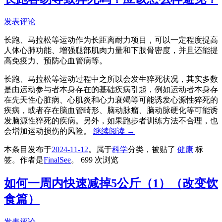
发表评论
长跑、马拉松等运动作为长距离耐力项目，可以一定程度提高
人体心肺功能、增强腿部肌肉力量和下肢骨密度，并且还能提
高免疫力、预防心血管病等。
长跑、马拉松等运动过程中之所以会发生猝死状况，其实多数
是由运动参与者本身存在的基础疾病引起，例如运动者本身存
在先天性心脏病、心肌炎和心力衰竭等可能诱发心源性猝死的
疾病，或者存在脑血管畸形、脑动脉瘤、脑动脉硬化等可能诱
发脑源性猝死的疾病。另外，如果跑步者训练方法不合理，也
会增加运动损伤的风险。
继续阅读
→
本条目发布于
2024-11-12
。属于
科学
分类，被贴了
健康
标
签。
作者是
FinalSee
。
699 次浏览
如何一周内快速减掉5公斤（1）（改变饮
食篇）
发表评论