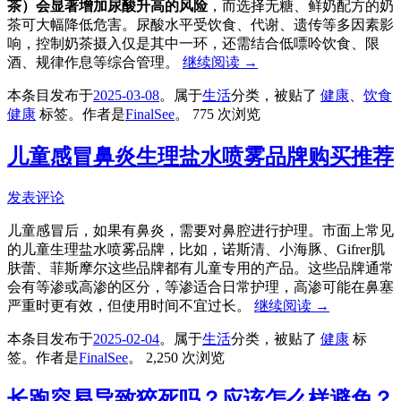
茶）会显著增加尿酸升高的风险
，而选择无糖、鲜奶配方的奶
茶可大幅降低危害。尿酸水平受饮食、代谢、遗传等多因素影
响，控制奶茶摄入仅是其中一环，还需结合低嘌呤饮食、限
酒、规律作息等综合管理。
继续阅读
→
本条目发布于
2025-03-08
。属于
生活
分类，被贴了
健康
、
饮食
健康
标签。
作者是
FinalSee
。
775 次浏览
儿童感冒鼻炎生理盐水喷雾品牌购买推荐
发表评论
儿童感冒后，如果有鼻炎，需要对鼻腔进行护理。市面上常见
的儿童生理盐水喷雾品牌，比如，诺斯清、小海豚、Gifrer肌
肤蕾、菲斯摩尔这些品牌都有儿童专用的产品。这些品牌通常
会有等渗或高渗的区分，等渗适合日常护理，高渗可能在鼻塞
严重时更有效，但使用时间不宜过长。
继续阅读
→
本条目发布于
2025-02-04
。属于
生活
分类，被贴了
健康
标
签。
作者是
FinalSee
。
2,250 次浏览
长跑容易导致猝死吗？应该怎么样避免？