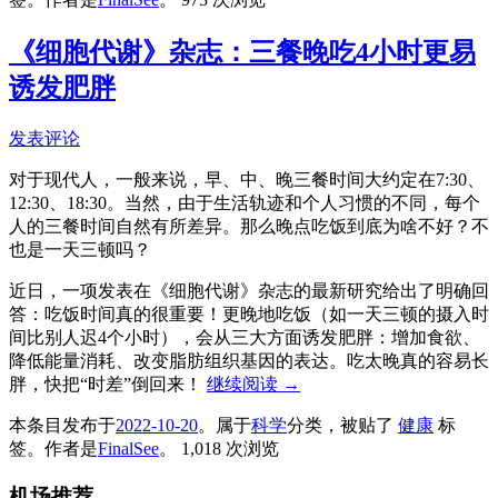
《细胞代谢》杂志：三餐晚吃4小时更易
诱发肥胖
发表评论
对于现代人，一般来说，早、中、晚三餐时间大约定在7:30、
12:30、18:30。当然，由于生活轨迹和个人习惯的不同，每个
人的三餐时间自然有所差异。那么晚点吃饭到底为啥不好？不
也是一天三顿吗？
近日，一项发表在《细胞代谢》杂志的最新研究给出了明确回
答：吃饭时间真的很重要！更晚地吃饭（如一天三顿的摄入时
间比别人迟4个小时），会从三大方面诱发肥胖：增加食欲、
降低能量消耗、改变脂肪组织基因的表达。吃太晚真的容易长
胖，快把“时差”倒回来！
继续阅读
→
本条目发布于
2022-10-20
。属于
科学
分类，被贴了
健康
标
签。
作者是
FinalSee
。
1,018 次浏览
机场推荐