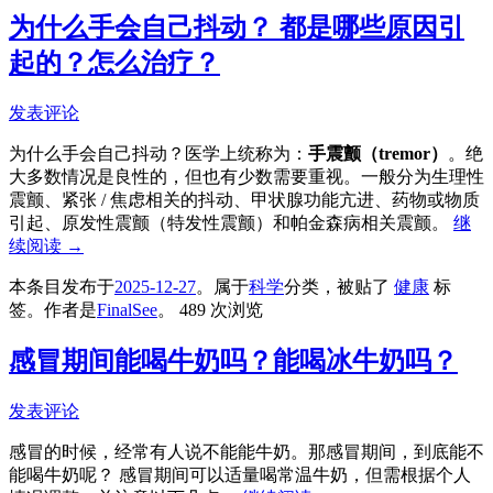
为什么手会自己抖动？ 都是哪些原因引
起的？怎么治疗？
发表评论
为什么手会自己抖动？医学上统称为：
手震颤（tremor）
。绝
大多数情况是良性的，但也有少数需要重视。一般分为生理性
震颤、紧张 / 焦虑相关的抖动、甲状腺功能亢进、药物或物质
引起、原发性震颤（特发性震颤）和帕金森病相关震颤。
继
续阅读
→
本条目发布于
2025-12-27
。属于
科学
分类，被贴了
健康
标
签。
作者是
FinalSee
。
489 次浏览
感冒期间能喝牛奶吗？能喝冰牛奶吗？
发表评论
感冒的时候，经常有人说不能能牛奶。那感冒期间，到底能不
能喝牛奶呢？ 感冒期间可以适量喝常温牛奶，但需根据个人