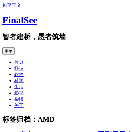
跳至正文
FinalSee
智者建桥，愚者筑墙
菜单
首页
科技
软件
科学
生活
影视
杂谈
关于
标签归档：
AMD