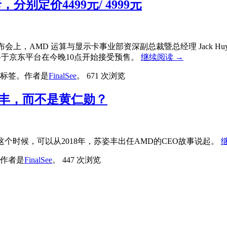
卡，分别定价4499元/ 4999元
卡发布会上，AMD 运算与显示卡事业部资深副总裁暨总经理 Jack Huynh 
些显示卡将于京东平台在今晚10点开始接受预售。
继续阅读
→
标签。
作者是
FinalSee
。
671 次浏览
姿丰，而不是黄仁勋？
这个时候，可以从2018年，苏姿丰出任AMD的CEO故事说起。
作者是
FinalSee
。
447 次浏览