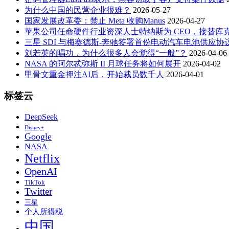
为什么中国的民营企业很难？
2026-05-27
国家发展改革委：禁止 Meta 收购Manus
2026-04-27
苹果公司任命硬件行业资深人士特纳斯为 CEO，接替库
三星 SDI 与梅赛德斯-奔驰签署首份电动汽车电池供应协
刘若英的唱功，为什么很多人会觉得“一般”？
2026-04-06
NASA 的阿尔忒弥斯 II 月球任务将如何展开
2026-04-02
甲骨文重金押注AI后，开始裁员数千人
2026-04-01
标签云
DeepSeek
Disney+
Google
NASA
Netflix
OpenAI
TikTok
Twitter
三星
个人所得税
中国