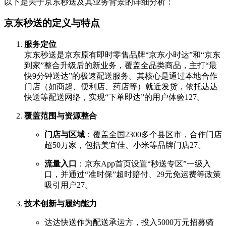
以下是关于京东秒送及其业务背景的详细分析：
京东秒送的定义与特点
服务定位
京东秒送是京东原有即时零售品牌“京东小时达”和“京东
到家”整合升级后的新业务，覆盖全品类商品，主打“最
快9分钟送达”的极速配送服务。其核心是通过本地合作
门店（如商超、便利店、药店等）就近发货，依托达达
快送等配送网络，实现“下单即达”的用户体验
1
2
7
。
覆盖范围与资源整合
门店与区域
：覆盖全国2300多个县区市，合作门店
超50万家，包括美宜佳、小米等品牌门店
2
7
。
流量入口
：京东App首页设置“秒送专区”一级入
口，并通过“准时保”超时赔付、29元免运费等政策
吸引用户
2
7
。
技术创新与履约能力
达达快送作为配送承运方，投入5000万元招募骑