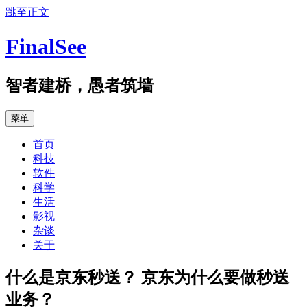
跳至正文
FinalSee
智者建桥，愚者筑墙
菜单
首页
科技
软件
科学
生活
影视
杂谈
关于
什么是京东秒送？ 京东为什么要做秒送
业务？