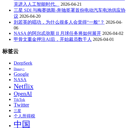
克进入人工智能时代。
2026-04-21
三星 SDI 与梅赛德斯-奔驰签署首份电动汽车电池供应协
议
2026-04-20
刘若英的唱功，为什么很多人会觉得“一般”？
2026-04-
06
NASA 的阿尔忒弥斯 II 月球任务将如何展开
2026-04-02
甲骨文重金押注AI后，开始裁员数千人
2026-04-01
标签云
DeepSeek
Disney+
Google
NASA
Netflix
OpenAI
TikTok
Twitter
三星
个人所得税
中国