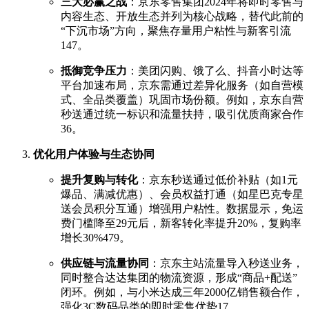
三大必赢之战
：京东零售集团2024年将即时零售与
内容生态、开放生态并列为核心战略，替代此前的
“下沉市场”方向，聚焦存量用户粘性与新客引流
1
4
7
。
抵御竞争压力
：美团闪购、饿了么、抖音小时达等
平台加速布局，京东需通过差异化服务（如自营模
式、全品类覆盖）巩固市场份额。例如，京东自营
秒送通过统一标识和流量扶持，吸引优质商家合作
3
6
。
优化用户体验与生态协同
提升复购与转化
：京东秒送通过低价补贴（如1元
爆品、满减优惠）、会员权益打通（如星巴克专星
送会员积分互通）增强用户粘性。数据显示，免运
费门槛降至29元后，新客转化率提升20%，复购率
增长30%
4
7
9
。
供应链与流量协同
：京东主站流量导入秒送业务，
同时整合达达集团的物流资源，形成“商品+配送”
闭环。例如，与小米达成三年2000亿销售额合作，
强化3C数码品类的即时零售优势
1
7
。