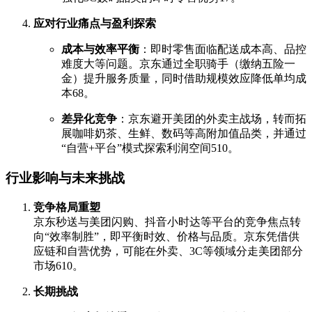
应对行业痛点与盈利探索
成本与效率平衡
：即时零售面临配送成本高、品控
难度大等问题。京东通过全职骑手（缴纳五险一
金）提升服务质量，同时借助规模效应降低单均成
本
6
8
。
差异化竞争
：京东避开美团的外卖主战场，转而拓
展咖啡奶茶、生鲜、数码等高附加值品类，并通过
“自营+平台”模式探索利润空间
5
10
。
行业影响与未来挑战
竞争格局重塑
京东秒送与美团闪购、抖音小时达等平台的竞争焦点转
向“效率制胜”，即平衡时效、价格与品质。京东凭借供
应链和自营优势，可能在外卖、3C等领域分走美团部分
市场
6
10
。
长期挑战