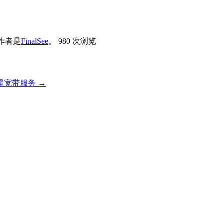
作者是
FinalSee
。
980 次浏览
卫星宽带服务
→