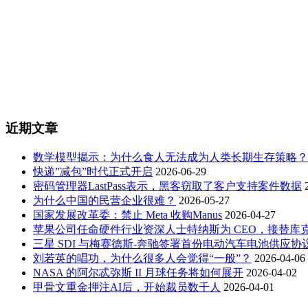
近期文章
数学模型揭示：为什么食人无法成为人类长期生存策略？
快递”减包”时代正式开启
2026-06-29
密码管理器LastPass表示，黑客窃取了客户支持案件数据
为什么中国的民营企业很难？
2026-05-27
国家发展改革委：禁止 Meta 收购Manus
2026-04-27
苹果公司任命硬件行业资深人士特纳斯为 CEO，接替库
三星 SDI 与梅赛德斯-奔驰签署首份电动汽车电池供应协
刘若英的唱功，为什么很多人会觉得“一般”？
2026-04-06
NASA 的阿尔忒弥斯 II 月球任务将如何展开
2026-04-02
甲骨文重金押注AI后，开始裁员数千人
2026-04-01