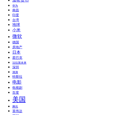
加密货币
华为
南昌
印度
台湾
地球
小米
微软
德国
房地产
日本
星巴克
法拉第未来
深圳
滴滴
特斯拉
电影
电视剧
百度
美国
腾讯
英伟达