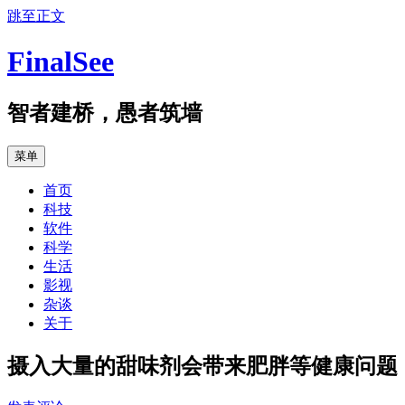
跳至正文
FinalSee
智者建桥，愚者筑墙
菜单
首页
科技
软件
科学
生活
影视
杂谈
关于
摄入大量的甜味剂会带来肥胖等健康问题