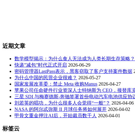
近期文章
数学模型揭示：为什么食人无法成为人类长期生存策略？
快递”减包”时代正式开启
2026-06-29
密码管理器LastPass表示，黑客窃取了客户支持案件数据
为什么中国的民营企业很难？
2026-05-27
国家发展改革委：禁止 Meta 收购Manus
2026-04-27
苹果公司任命硬件行业资深人士特纳斯为 CEO，接替库
三星 SDI 与梅赛德斯-奔驰签署首份电动汽车电池供应协
刘若英的唱功，为什么很多人会觉得“一般”？
2026-04-06
NASA 的阿尔忒弥斯 II 月球任务将如何展开
2026-04-02
甲骨文重金押注AI后，开始裁员数千人
2026-04-01
标签云