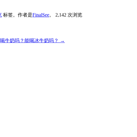
克
标签。
作者是
FinalSee
。
2,142 次浏览
能喝牛奶吗？能喝冰牛奶吗？
→