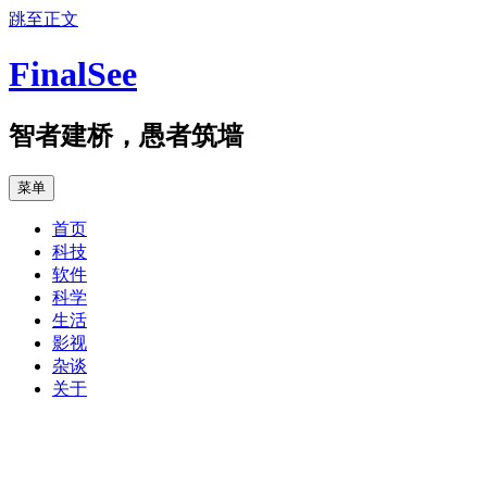
跳至正文
FinalSee
智者建桥，愚者筑墙
菜单
首页
科技
软件
科学
生活
影视
杂谈
关于