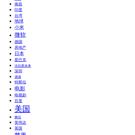
南昌
印度
台湾
地球
小米
微软
德国
房地产
日本
星巴克
法拉第未来
深圳
滴滴
特斯拉
电影
电视剧
百度
美国
腾讯
英伟达
英国