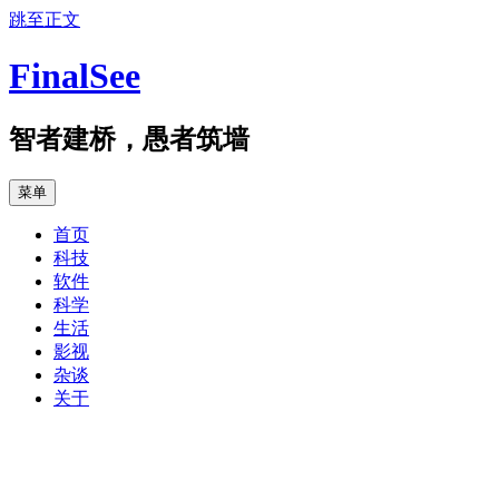
跳至正文
FinalSee
智者建桥，愚者筑墙
菜单
首页
科技
软件
科学
生活
影视
杂谈
关于