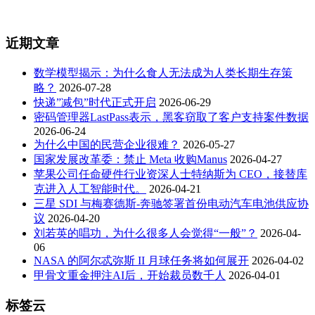
近期文章
数学模型揭示：为什么食人无法成为人类长期生存策
略？
2026-07-28
快递”减包”时代正式开启
2026-06-29
密码管理器LastPass表示，黑客窃取了客户支持案件数据
2026-06-24
为什么中国的民营企业很难？
2026-05-27
国家发展改革委：禁止 Meta 收购Manus
2026-04-27
苹果公司任命硬件行业资深人士特纳斯为 CEO，接替库
克进入人工智能时代。
2026-04-21
三星 SDI 与梅赛德斯-奔驰签署首份电动汽车电池供应协
议
2026-04-20
刘若英的唱功，为什么很多人会觉得“一般”？
2026-04-
06
NASA 的阿尔忒弥斯 II 月球任务将如何展开
2026-04-02
甲骨文重金押注AI后，开始裁员数千人
2026-04-01
标签云