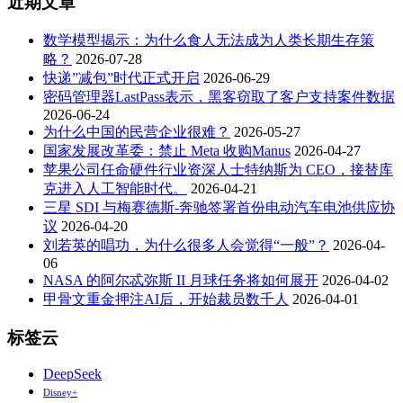
近期文章
数学模型揭示：为什么食人无法成为人类长期生存策
略？
2026-07-28
快递”减包”时代正式开启
2026-06-29
密码管理器LastPass表示，黑客窃取了客户支持案件数据
2026-06-24
为什么中国的民营企业很难？
2026-05-27
国家发展改革委：禁止 Meta 收购Manus
2026-04-27
苹果公司任命硬件行业资深人士特纳斯为 CEO，接替库
克进入人工智能时代。
2026-04-21
三星 SDI 与梅赛德斯-奔驰签署首份电动汽车电池供应协
议
2026-04-20
刘若英的唱功，为什么很多人会觉得“一般”？
2026-04-
06
NASA 的阿尔忒弥斯 II 月球任务将如何展开
2026-04-02
甲骨文重金押注AI后，开始裁员数千人
2026-04-01
标签云
DeepSeek
Disney+