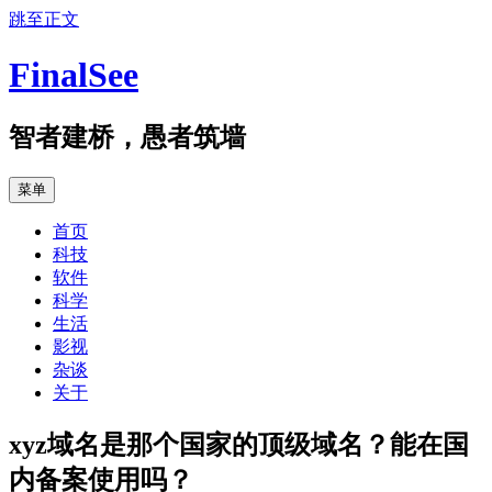
跳至正文
FinalSee
智者建桥，愚者筑墙
菜单
首页
科技
软件
科学
生活
影视
杂谈
关于
xyz域名是那个国家的顶级域名？能在国
内备案使用吗？