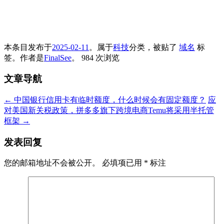
本条目发布于
2025-02-11
。属于
科技
分类，被贴了
域名
标
签。
作者是
FinalSee
。
984 次浏览
文章导航
←
中国银行信用卡有临时额度，什么时候会有固定额度？
应
对美国新关税政策，拼多多旗下跨境电商Temu将采用半托管
框架
→
发表回复
您的邮箱地址不会被公开。
必填项已用
*
标注