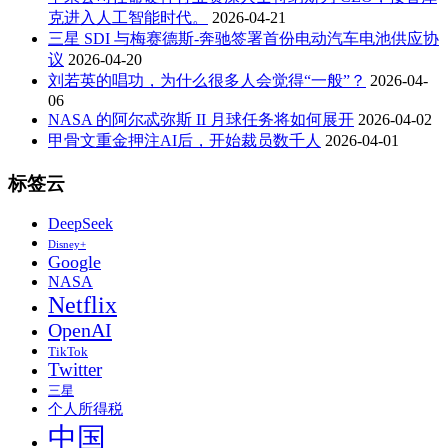
克进入人工智能时代。
2026-04-21
三星 SDI 与梅赛德斯-奔驰签署首份电动汽车电池供应协
议
2026-04-20
刘若英的唱功，为什么很多人会觉得“一般”？
2026-04-
06
NASA 的阿尔忒弥斯 II 月球任务将如何展开
2026-04-02
甲骨文重金押注AI后，开始裁员数千人
2026-04-01
标签云
DeepSeek
Disney+
Google
NASA
Netflix
OpenAI
TikTok
Twitter
三星
个人所得税
中国