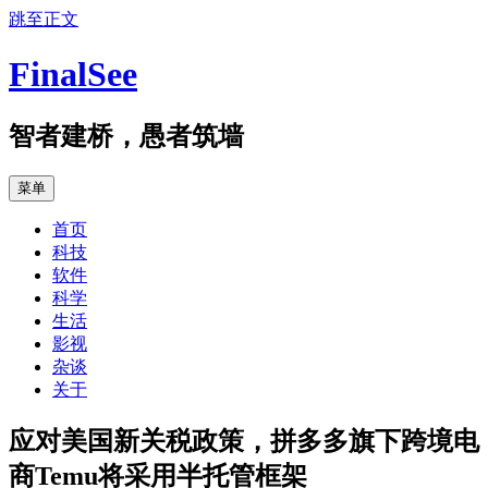
跳至正文
FinalSee
智者建桥，愚者筑墙
菜单
首页
科技
软件
科学
生活
影视
杂谈
关于
应对美国新关税政策，拼多多旗下跨境电
商Temu将采用半托管框架