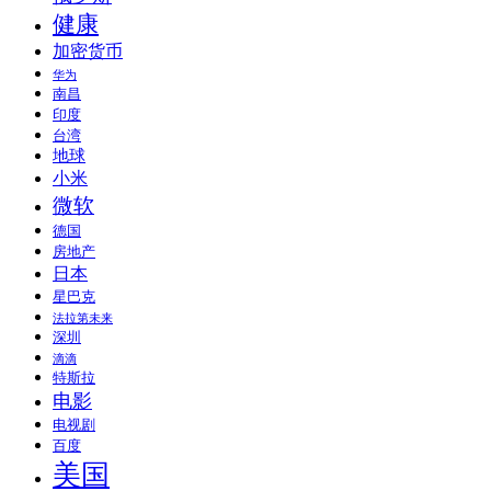
健康
加密货币
华为
南昌
印度
台湾
地球
小米
微软
德国
房地产
日本
星巴克
法拉第未来
深圳
滴滴
特斯拉
电影
电视剧
百度
美国