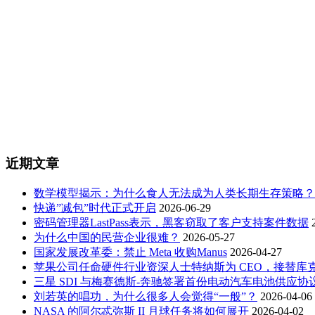
近期文章
数学模型揭示：为什么食人无法成为人类长期生存策略？
快递”减包”时代正式开启
2026-06-29
密码管理器LastPass表示，黑客窃取了客户支持案件数据
为什么中国的民营企业很难？
2026-05-27
国家发展改革委：禁止 Meta 收购Manus
2026-04-27
苹果公司任命硬件行业资深人士特纳斯为 CEO，接替库
三星 SDI 与梅赛德斯-奔驰签署首份电动汽车电池供应协
刘若英的唱功，为什么很多人会觉得“一般”？
2026-04-06
NASA 的阿尔忒弥斯 II 月球任务将如何展开
2026-04-02