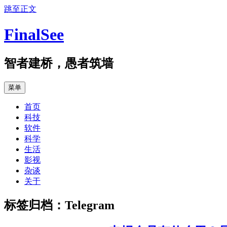
跳至正文
FinalSee
智者建桥，愚者筑墙
菜单
首页
科技
软件
科学
生活
影视
杂谈
关于
标签归档：
Telegram