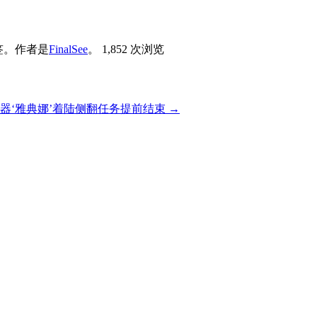
签。
作者是
FinalSee
。
1,852 次浏览
器‘雅典娜’着陆侧翻任务提前结束
→