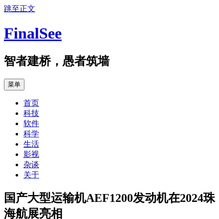
跳至正文
FinalSee
智者建桥，愚者筑墙
菜单
首页
科技
软件
科学
生活
影视
杂谈
关于
国产大型运输机AEF1200发动机在2024珠
海航展亮相