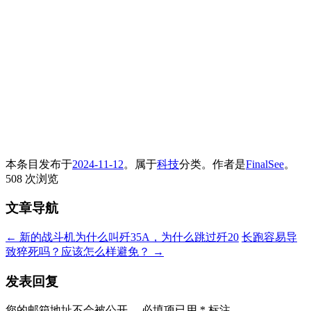
本条目发布于
2024-11-12
。属于
科技
分类。
作者是
FinalSee
。
508 次浏览
文章导航
←
新的战斗机为什么叫歼35A，为什么跳过歼20
长跑容易导
致猝死吗？应该怎么样避免？
→
发表回复
您的邮箱地址不会被公开。
必填项已用
*
标注