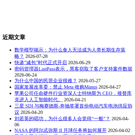
近期文章
数学模型揭示：为什么食人无法成为人类长期生存策
略？
2026-07-28
快递”减包”时代正式开启
2026-06-29
密码管理器LastPass表示，黑客窃取了客户支持案件数据
2026-06-24
为什么中国的民营企业很难？
2026-05-27
国家发展改革委：禁止 Meta 收购Manus
2026-04-27
苹果公司任命硬件行业资深人士特纳斯为 CEO，接替库
克进入人工智能时代。
2026-04-21
三星 SDI 与梅赛德斯-奔驰签署首份电动汽车电池供应协
议
2026-04-20
刘若英的唱功，为什么很多人会觉得“一般”？
2026-04-
06
NASA 的阿尔忒弥斯 II 月球任务将如何展开
2026-04-02