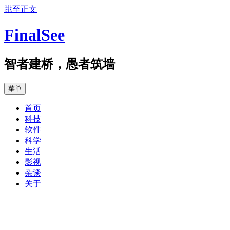
跳至正文
FinalSee
智者建桥，愚者筑墙
菜单
首页
科技
软件
科学
生活
影视
杂谈
关于