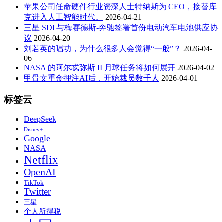
苹果公司任命硬件行业资深人士特纳斯为 CEO，接替库
克进入人工智能时代。
2026-04-21
三星 SDI 与梅赛德斯-奔驰签署首份电动汽车电池供应协
议
2026-04-20
刘若英的唱功，为什么很多人会觉得“一般”？
2026-04-
06
NASA 的阿尔忒弥斯 II 月球任务将如何展开
2026-04-02
甲骨文重金押注AI后，开始裁员数千人
2026-04-01
标签云
DeepSeek
Disney+
Google
NASA
Netflix
OpenAI
TikTok
Twitter
三星
个人所得税