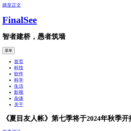
跳至正文
FinalSee
智者建桥，愚者筑墙
菜单
首页
科技
软件
科学
生活
影视
杂谈
关于
《夏目友人帐》第七季将于2024年秋季开