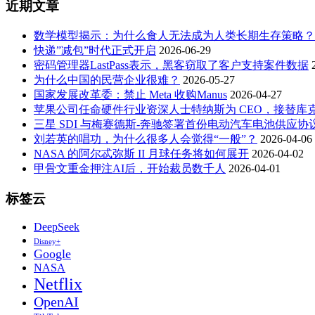
近期文章
数学模型揭示：为什么食人无法成为人类长期生存策略？
快递”减包”时代正式开启
2026-06-29
密码管理器LastPass表示，黑客窃取了客户支持案件数据
为什么中国的民营企业很难？
2026-05-27
国家发展改革委：禁止 Meta 收购Manus
2026-04-27
苹果公司任命硬件行业资深人士特纳斯为 CEO，接替库
三星 SDI 与梅赛德斯-奔驰签署首份电动汽车电池供应协
刘若英的唱功，为什么很多人会觉得“一般”？
2026-04-06
NASA 的阿尔忒弥斯 II 月球任务将如何展开
2026-04-02
甲骨文重金押注AI后，开始裁员数千人
2026-04-01
标签云
DeepSeek
Disney+
Google
NASA
Netflix
OpenAI