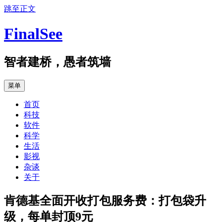
跳至正文
FinalSee
智者建桥，愚者筑墙
菜单
首页
科技
软件
科学
生活
影视
杂谈
关于
肯德基全面开收打包服务费：打包袋升
级，每单封顶9元