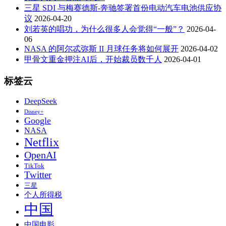
三星 SDI 与梅赛德斯-奔驰签署首份电动汽车电池供应协
议
2026-04-20
刘若英的唱功，为什么很多人会觉得“一般”？
2026-04-
06
NASA 的阿尔忒弥斯 II 月球任务将如何展开
2026-04-02
甲骨文重金押注AI后，开始裁员数千人
2026-04-01
标签云
DeepSeek
Disney+
Google
NASA
Netflix
OpenAI
TikTok
Twitter
三星
个人所得税
中国
中国电影