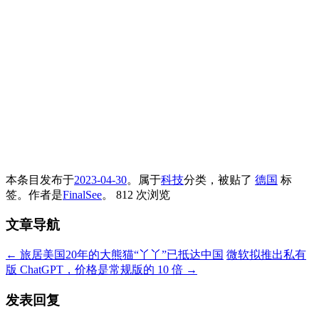
本条目发布于
2023-04-30
。属于
科技
分类，被贴了
德国
标
签。
作者是
FinalSee
。
812 次浏览
文章导航
←
旅居美国20年的大熊猫“丫丫”已抵达中国
微软拟推出私有
版 ChatGPT，价格是常规版的 10 倍
→
发表回复