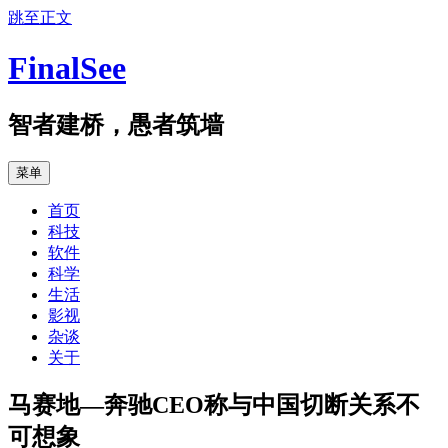
跳至正文
FinalSee
智者建桥，愚者筑墙
菜单
首页
科技
软件
科学
生活
影视
杂谈
关于
马赛地—奔驰CEO称与中国切断关系不
可想象