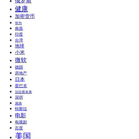
俄罗斯
健康
加密货币
华为
南昌
印度
台湾
地球
小米
微软
德国
房地产
日本
星巴克
法拉第未来
深圳
滴滴
特斯拉
电影
电视剧
百度
美国