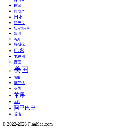
德国
房地产
日本
星巴克
法拉第未来
深圳
滴滴
特斯拉
电影
电视剧
百度
美国
腾讯
英伟达
英国
苹果
谷歌
阿里巴巴
香港
© 2022-2026 FinalSee.com