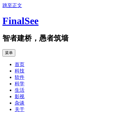
跳至正文
FinalSee
智者建桥，愚者筑墙
菜单
首页
科技
软件
科学
生活
影视
杂谈
关于