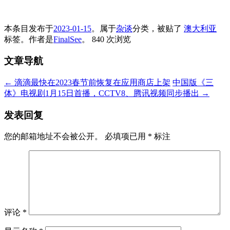
本条目发布于
2023-01-15
。属于
杂谈
分类，被贴了
澳大利亚
标签。
作者是
FinalSee
。
840 次浏览
文章导航
←
滴滴最快在2023春节前恢复在应用商店上架
中国版《三
体》电视剧1月15日首播，CCTV8、腾讯视频同步播出
→
发表回复
您的邮箱地址不会被公开。
必填项已用
*
标注
评论
*