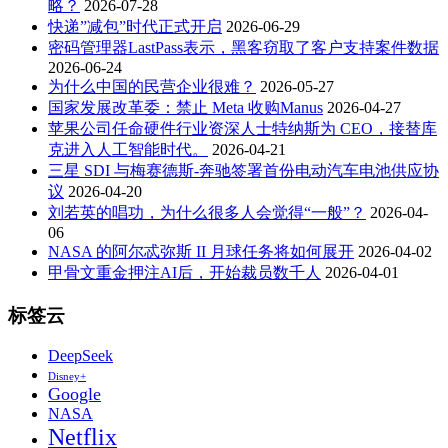
略？
2026-07-28
快递”减包”时代正式开启
2026-06-29
密码管理器LastPass表示，黑客窃取了客户支持案件数据
2026-06-24
为什么中国的民营企业很难？
2026-05-27
国家发展改革委：禁止 Meta 收购Manus
2026-04-27
苹果公司任命硬件行业资深人士特纳斯为 CEO，接替库
克进入人工智能时代。
2026-04-21
三星 SDI 与梅赛德斯-奔驰签署首份电动汽车电池供应协
议
2026-04-20
刘若英的唱功，为什么很多人会觉得“一般”？
2026-04-
06
NASA 的阿尔忒弥斯 II 月球任务将如何展开
2026-04-02
甲骨文重金押注AI后，开始裁员数千人
2026-04-01
标签云
DeepSeek
Disney+
Google
NASA
Netflix