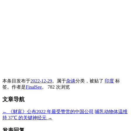
本条目发布于
2022-12-29
。属于
杂谈
分类，被贴了
印度
标
签。
作者是
FinalSee
。
782 次浏览
文章导航
←
《财富》公布2022 年最受赞赏的中国公司
哺乳动物体温维
持 37℃ 的关键神经元
→
发表回复