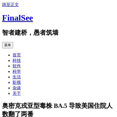
跳至正文
FinalSee
智者建桥，愚者筑墙
菜单
首页
科技
软件
科学
生活
影视
杂谈
关于
奥密克戎亚型毒株 BA.5 导致美国住院人
数翻了两番