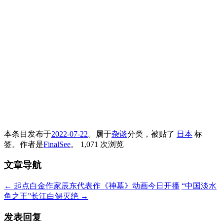
本条目发布于
2022-07-22
。属于
杂谈
分类，被贴了
日本
标
签。
作者是
FinalSee
。
1,071 次浏览
文章导航
←
起点白金作家辰东代表作《神墓》动画今日开播
“中国淡水
鱼之王”长江白鲟灭绝
→
发表回复