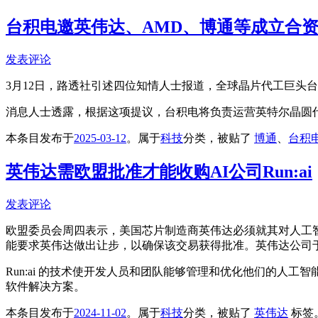
台积电邀英伟达、AMD、博通等成立合
发表评论
3月12日，路透社引述四位知情人士报道，全球晶片代工巨头
消息人士透露，根据这项提议，台积电将负责运营英特尔晶圆
本条目发布于
2025-03-12
。属于
科技
分类，被贴了
博通
、
台积
英伟达需欧盟批准才能收购AI公司Run:ai
发表评论
欧盟委员会周四表示，美国芯片制造商英伟达必须就其对人工智能
能要求英伟达做出让步，以确保该交易获得批准。英伟达公司于今年
Run:ai 的技术使开发人员和团队能够管理和优化他们的人
软件解决方案。
本条目发布于
2024-11-02
。属于
科技
分类，被贴了
英伟达
标签