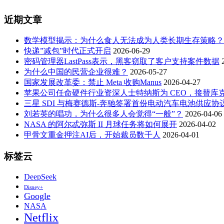
近期文章
数学模型揭示：为什么食人无法成为人类长期生存策略？
快递”减包”时代正式开启
2026-06-29
密码管理器LastPass表示，黑客窃取了客户支持案件数据
为什么中国的民营企业很难？
2026-05-27
国家发展改革委：禁止 Meta 收购Manus
2026-04-27
苹果公司任命硬件行业资深人士特纳斯为 CEO，接替库
三星 SDI 与梅赛德斯-奔驰签署首份电动汽车电池供应协
刘若英的唱功，为什么很多人会觉得“一般”？
2026-04-06
NASA 的阿尔忒弥斯 II 月球任务将如何展开
2026-04-02
甲骨文重金押注AI后，开始裁员数千人
2026-04-01
标签云
DeepSeek
Disney+
Google
NASA
Netflix