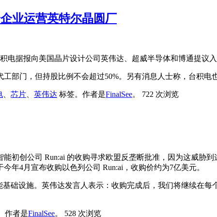
资企业运营英特尔晶圆厂
台积电据报向美国晶片设计公司英伟达、超威半导体和博通提议
代工部门，但持股比例不会超过50%。另有消息人士称，台积电
电
、
芯片
、
英伟达
标签。
作者是
FinalSee
。
722 次浏览
初创公司 Run:ai 的收购寻求欧盟反垄断批准，因为这威
4月宣布收购以色列公司 Run:ai，收购价约为7亿美元。
工智能基础设施。英伟达发言人表示：收购完成后，我们将继续在每
。
作者是
FinalSee
。
528 次浏览