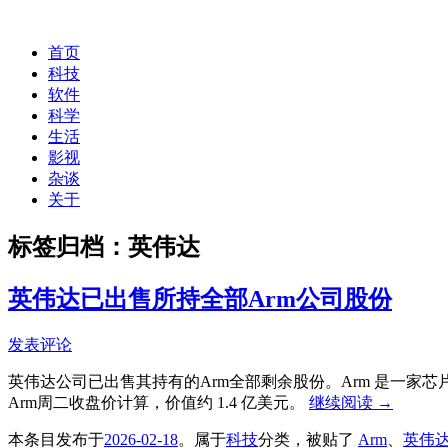
首页
科技
软件
科学
生活
影视
杂谈
关于
标签归档：
英伟达
英伟达已出售所持全部Arm公司股份
发表评论
英伟达公司已出售其持有的Arm全部剩余股份。Arm 是一家
Arm周二收盘价计算，价值约 1.4 亿美元。
继续阅读
→
本条目发布于
2026-02-18
。属于
科技
分类，被贴了
Arm
、
英伟