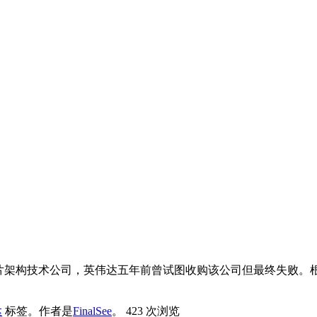
芯片架构技术公司，英伟达五年前曾试图收购该公司但最终失败。根据
达
标签。
作者是
FinalSee
。
423 次浏览