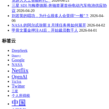
克进入人工智能时代。
2026-04-21
三星 SDI 与梅赛德斯-奔驰签署首份电动汽车电池供应协
议
2026-04-20
刘若英的唱功，为什么很多人会觉得“一般”？
2026-04-
06
NASA 的阿尔忒弥斯 II 月球任务将如何展开
2026-04-02
甲骨文重金押注AI后，开始裁员数千人
2026-04-01
标签云
DeepSeek
Disney+
Google
NASA
Netflix
OpenAI
TikTok
Twitter
三星
个人所得税
中国