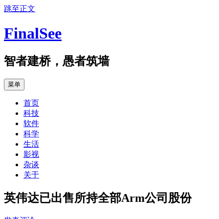
跳至正文
FinalSee
智者建桥，愚者筑墙
菜单
首页
科技
软件
科学
生活
影视
杂谈
关于
英伟达已出售所持全部Arm公司股份