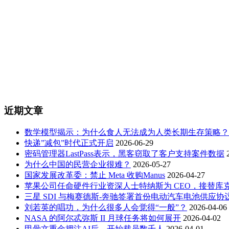
近期文章
数学模型揭示：为什么食人无法成为人类长期生存策略？
快递”减包”时代正式开启
2026-06-29
密码管理器LastPass表示，黑客窃取了客户支持案件数据
为什么中国的民营企业很难？
2026-05-27
国家发展改革委：禁止 Meta 收购Manus
2026-04-27
苹果公司任命硬件行业资深人士特纳斯为 CEO，接替库
三星 SDI 与梅赛德斯-奔驰签署首份电动汽车电池供应协
刘若英的唱功，为什么很多人会觉得“一般”？
2026-04-06
NASA 的阿尔忒弥斯 II 月球任务将如何展开
2026-04-02
甲骨文重金押注AI后，开始裁员数千人
2026-04-01