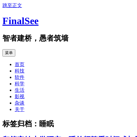
跳至正文
FinalSee
智者建桥，愚者筑墙
菜单
首页
科技
软件
科学
生活
影视
杂谈
关于
标签归档：
睡眠