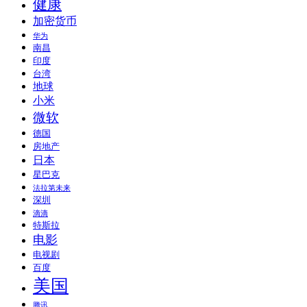
健康
加密货币
华为
南昌
印度
台湾
地球
小米
微软
德国
房地产
日本
星巴克
法拉第未来
深圳
滴滴
特斯拉
电影
电视剧
百度
美国
腾讯