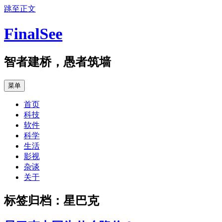
跳至正文
FinalSee
智者建桥，愚者筑墙
菜单
首页
科技
软件
科学
生活
影视
杂谈
关于
标签归档：
星巴克