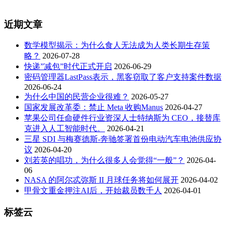
近期文章
数学模型揭示：为什么食人无法成为人类长期生存策
略？
2026-07-28
快递”减包”时代正式开启
2026-06-29
密码管理器LastPass表示，黑客窃取了客户支持案件数据
2026-06-24
为什么中国的民营企业很难？
2026-05-27
国家发展改革委：禁止 Meta 收购Manus
2026-04-27
苹果公司任命硬件行业资深人士特纳斯为 CEO，接替库
克进入人工智能时代。
2026-04-21
三星 SDI 与梅赛德斯-奔驰签署首份电动汽车电池供应协
议
2026-04-20
刘若英的唱功，为什么很多人会觉得“一般”？
2026-04-
06
NASA 的阿尔忒弥斯 II 月球任务将如何展开
2026-04-02
甲骨文重金押注AI后，开始裁员数千人
2026-04-01
标签云