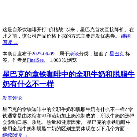
这是自茶饮咖啡开打“价格战”以来，星巴克首次直接降价。在
此之前，该公司产品价格下探的方式主要是发优惠券。
继续
阅读
→
本条目发布于
2025-06-09
。属于
杂谈
分类，被贴了
星巴克
标
签。
作者是
FinalSee
。
1,003 次浏览
星巴克的拿铁咖啡中的全职牛奶和脱脂牛
奶有什么不一样
发表评论
星巴克的拿铁咖啡中的全职牛奶和脱脂牛奶有什么不一样? 拿
铁通常是由浓缩咖啡和蒸奶加上奶泡制成的，所以牛奶的选择
会影响口感、质地、热量和健康因素。 星巴克的拿铁咖啡中
使用全脂牛奶和脱脂牛奶的区别主要体现在以下几个方面：
继续阅读
→