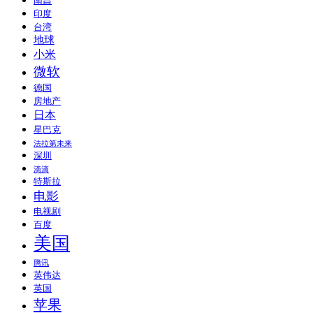
南昌
印度
台湾
地球
小米
微软
德国
房地产
日本
星巴克
法拉第未来
深圳
滴滴
特斯拉
电影
电视剧
百度
美国
腾讯
英伟达
英国
苹果