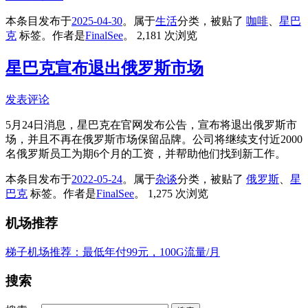
本条目发布于
2025-04-30
。属于
生活
分类，被贴了
咖啡
、
星巴
克
标签。
作者是
FinalSee
。
2,181 次浏览
星巴克宣布退出俄罗斯市场
发表评论
5月24日消息，星巴克在官网发布公告，宣布将退出俄罗斯市
场，并且不再在俄罗斯市场保留品牌。公司将继续支付近2000
名俄罗斯员工为期6个月的工资，并帮助他们找到新工作。
本条目发布于
2022-05-24
。属于
杂谈
分类，被贴了
俄罗斯
、
星
巴克
标签。
作者是
FinalSee
。
1,275 次浏览
机场推荐
梯子机场推荐：最低年付99元，100G流量/月
搜索