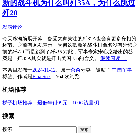
新的战斗机为什么叫歼35A，为什么跳过
歼20
发表评论
今天珠海航展开幕，备受大家关注的歼35A也会有更多亮相的
环节。之前有网友表示，为何这款新的战斗机命名没有延续之
前的歼-20.而是跳到了歼-35.对此，军事专家宋心之给出的答
案是，歼35A其实就是歼击美国F35的含义。
继续阅读
→
本条目发布于
2024-11-12
。属于
杂谈
分类，被贴了
中国军事
标签。
作者是
FinalSee
。
564 次浏览
机场推荐
梯子机场推荐：最低年付99元，100G流量/月
搜索
搜索：