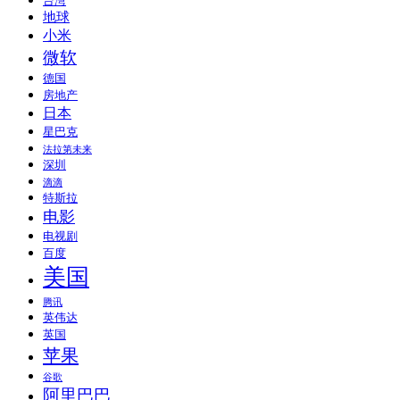
台湾
地球
小米
微软
德国
房地产
日本
星巴克
法拉第未来
深圳
滴滴
特斯拉
电影
电视剧
百度
美国
腾讯
英伟达
英国
苹果
谷歌
阿里巴巴