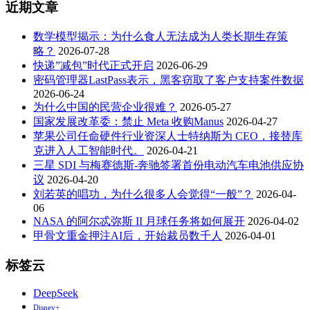
近期文章
数学模型揭示：为什么食人无法成为人类长期生存策
略？
2026-07-28
快递”减包”时代正式开启
2026-06-29
密码管理器LastPass表示，黑客窃取了客户支持案件数据
2026-06-24
为什么中国的民营企业很难？
2026-05-27
国家发展改革委：禁止 Meta 收购Manus
2026-04-27
苹果公司任命硬件行业资深人士特纳斯为 CEO，接替库
克进入人工智能时代。
2026-04-21
三星 SDI 与梅赛德斯-奔驰签署首份电动汽车电池供应协
议
2026-04-20
刘若英的唱功，为什么很多人会觉得“一般”？
2026-04-
06
NASA 的阿尔忒弥斯 II 月球任务将如何展开
2026-04-02
甲骨文重金押注AI后，开始裁员数千人
2026-04-01
标签云
DeepSeek
Disney+