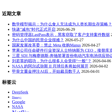
近期文章
数学模型揭示：为什么食人无法成为人类长期生存策略？
快递”减包”时代正式开启
2026-06-29
密码管理器LastPass表示，黑客窃取了客户支持案件数据
为什么中国的民营企业很难？
2026-05-27
国家发展改革委：禁止 Meta 收购Manus
2026-04-27
苹果公司任命硬件行业资深人士特纳斯为 CEO，接替库
三星 SDI 与梅赛德斯-奔驰签署首份电动汽车电池供应协
刘若英的唱功，为什么很多人会觉得“一般”？
2026-04-06
NASA 的阿尔忒弥斯 II 月球任务将如何展开
2026-04-02
甲骨文重金押注AI后，开始裁员数千人
2026-04-01
标签云
DeepSeek
Disney+
Google
NASA