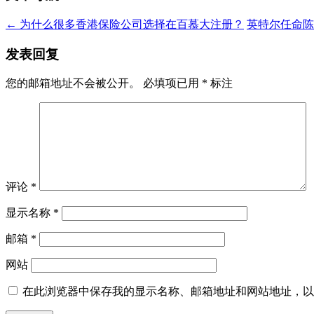
←
为什么很多香港保险公司选择在百慕大注册？
英特尔任命
发表回复
您的邮箱地址不会被公开。
必填项已用
*
标注
评论
*
显示名称
*
邮箱
*
网站
在此浏览器中保存我的显示名称、邮箱地址和网站地址，以