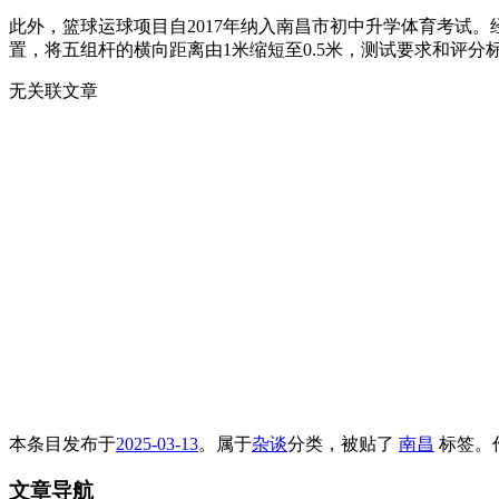
此外，篮球运球项目自2017年纳入南昌市初中升学体育考试
置，将五组杆的横向距离由1米缩短至0.5米，测试要求和评分
无关联文章
本条目发布于
2025-03-13
。属于
杂谈
分类，被贴了
南昌
标签。
文章导航