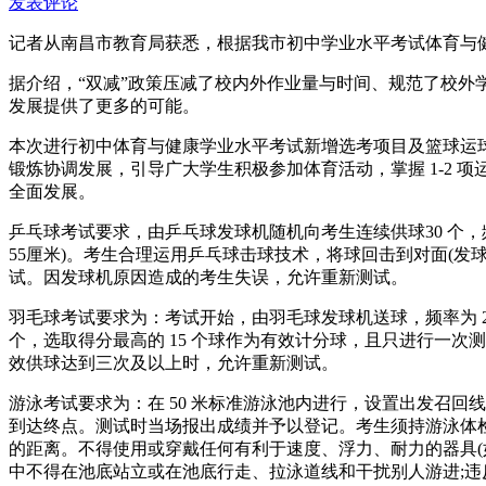
发表评论
记者从南昌市教育局获悉，根据我市初中学业水平考试体育与健
据介绍，“双减”政策压减了校内外作业量与时间、规范了校
发展提供了更多的可能。
本次进行初中体育与健康学业水平考试新增选考项目及篮球运
锻炼协调发展，引导广大学生积极参加体育活动，掌握 1-2
全面发展。
乒乓球考试要求，由乒乓球发球机随机向考生连续供球30 个，频率
55厘米)。考生合理运用乒乓球击球技术，将球回击到对面(发
试。因发球机原因造成的考生失误，允许重新测试。
羽毛球考试要求为：考试开始，由羽毛球发球机送球，频率为 2
个，选取得分最高的 15 个球作为有效计分球，且只进行一
效供球达到三次及以上时，允许重新测试。
游泳考试要求为：在 50 米标准游泳池内进行，设置出发召
到达终点。测试时当场报出成绩并予以登记。考生须持游泳体检
的距离。不得使用或穿戴任何有利于速度、浮力、耐力的器具(如
中不得在池底站立或在池底行走、拉泳道线和干扰别人游进;违反