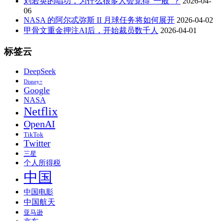
刘若英的唱功，为什么很多人会觉得“一般”？
2026-04-
06
NASA 的阿尔忒弥斯 II 月球任务将如何展开
2026-04-02
甲骨文重金押注AI后，开始裁员数千人
2026-04-01
标签云
DeepSeek
Disney+
Google
NASA
Netflix
OpenAI
TikTok
Twitter
三星
个人所得税
中国
中国电影
中国航天
亚马逊