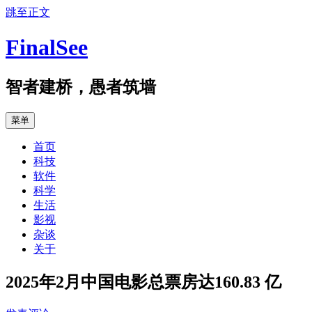
跳至正文
FinalSee
智者建桥，愚者筑墙
菜单
首页
科技
软件
科学
生活
影视
杂谈
关于
2025年2月中国电影总票房达160.83 亿