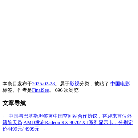
本条目发布于
2025-02-28
。属于
影视
分类，被贴了
中国电影
标签。
作者是
FinalSee
。
696 次浏览
文章导航
←
中国与巴基斯坦签署中国空间站合作协议，将迎来首位外
籍航天员
AMD发布Radeon RX 9070/ XT系列显示卡，分别定
价4499元/ 4999元
→