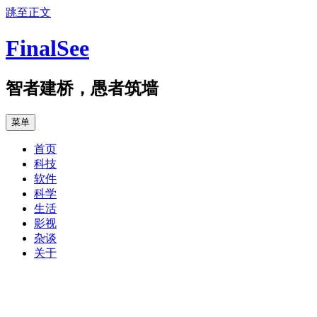
跳至正文
FinalSee
智者建桥，愚者筑墙
菜单
首页
科技
软件
科学
生活
影视
杂谈
关于