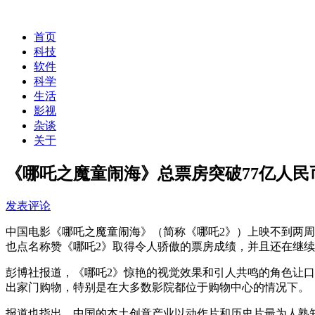
首页
科技
软件
科学
生活
影视
杂谈
关于
《哪吒之魔童闹海》总票房突破77亿人民
发表评论
中国电影《哪吒之魔童闹海》（简称《哪吒2》）上映不到两周
也点名称赞《哪吒2》取得令人骄傲的票房成绩，并且还在继续
彭博社报道，《哪吒2》惊艳的视觉效果和引人共鸣的角色让
出家门购物，特别是在大多数影院都位于购物中心的情况下。
报道也指出，中国的本土创意产业以动作片和历史片最为人熟