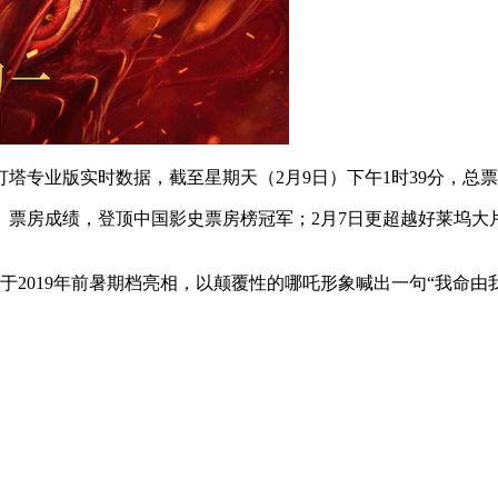
灯塔专业版实时数据，截至星期天（2月9日）下午1时39分，总票
》票房成绩，登顶中国影史票房榜冠军；2月7日更超越好莱坞
2019年前暑期档亮相，以颠覆性的哪吒形象喊出一句“我命由我