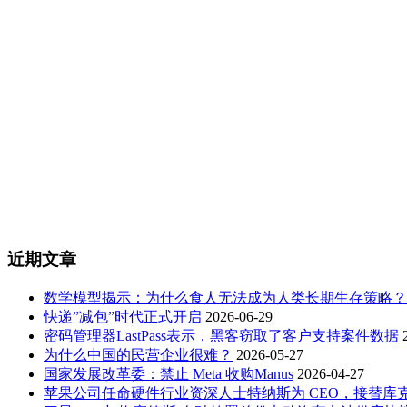
近期文章
数学模型揭示：为什么食人无法成为人类长期生存策略？
快递”减包”时代正式开启
2026-06-29
密码管理器LastPass表示，黑客窃取了客户支持案件数据
为什么中国的民营企业很难？
2026-05-27
国家发展改革委：禁止 Meta 收购Manus
2026-04-27
苹果公司任命硬件行业资深人士特纳斯为 CEO，接替库