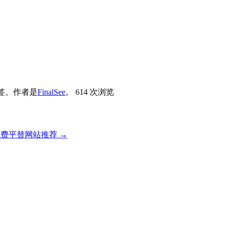
签。
作者是
FinalSee
。
614 次浏览
eek免费平替网站推荐
→