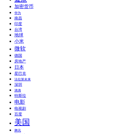
加密货币
华为
南昌
印度
台湾
地球
小米
微软
德国
房地产
日本
星巴克
法拉第未来
深圳
滴滴
特斯拉
电影
电视剧
百度
美国
腾讯