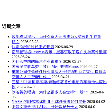
近期文章
数学模型揭示：为什么食人无法成为人类长期生存策
略？
2026-07-28
快递”减包”时代正式开启
2026-06-29
密码管理器LastPass表示，黑客窃取了客户支持案件数据
2026-06-24
为什么中国的民营企业很难？
2026-05-27
国家发展改革委：禁止 Meta 收购Manus
2026-04-27
苹果公司任命硬件行业资深人士特纳斯为 CEO，接替库
克进入人工智能时代。
2026-04-21
三星 SDI 与梅赛德斯-奔驰签署首份电动汽车电池供应协
议
2026-04-20
刘若英的唱功，为什么很多人会觉得“一般”？
2026-04-
06
NASA 的阿尔忒弥斯 II 月球任务将如何展开
2026-04-02
甲骨文重金押注AI后，开始裁员数千人
2026-04-01