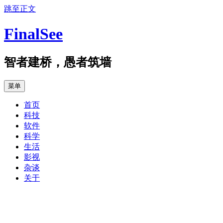
跳至正文
FinalSee
智者建桥，愚者筑墙
菜单
首页
科技
软件
科学
生活
影视
杂谈
关于