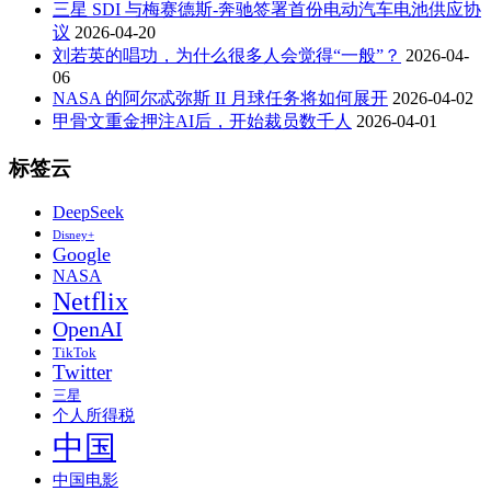
三星 SDI 与梅赛德斯-奔驰签署首份电动汽车电池供应协
议
2026-04-20
刘若英的唱功，为什么很多人会觉得“一般”？
2026-04-
06
NASA 的阿尔忒弥斯 II 月球任务将如何展开
2026-04-02
甲骨文重金押注AI后，开始裁员数千人
2026-04-01
标签云
DeepSeek
Disney+
Google
NASA
Netflix
OpenAI
TikTok
Twitter
三星
个人所得税
中国
中国电影