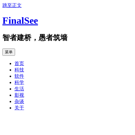
跳至正文
FinalSee
智者建桥，愚者筑墙
菜单
首页
科技
软件
科学
生活
影视
杂谈
关于