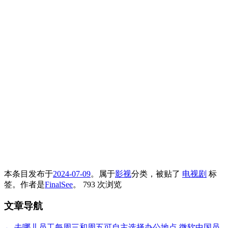
本条目发布于
2024-07-09
。属于
影视
分类，被贴了
电视剧
标
签。
作者是
FinalSee
。
793 次浏览
文章导航
←
去哪儿员工每周三和周五可自主选择办公地点
微软中国员