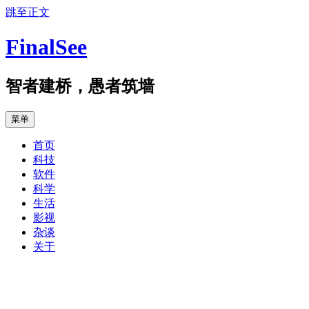
跳至正文
FinalSee
智者建桥，愚者筑墙
菜单
首页
科技
软件
科学
生活
影视
杂谈
关于