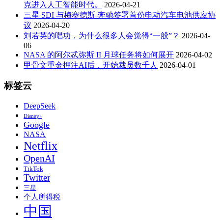
克进入人工智能时代。
2026-04-21
三星 SDI 与梅赛德斯-奔驰签署首份电动汽车电池供应协
议
2026-04-20
刘若英的唱功，为什么很多人会觉得“一般”？
2026-04-
06
NASA 的阿尔忒弥斯 II 月球任务将如何展开
2026-04-02
甲骨文重金押注AI后，开始裁员数千人
2026-04-01
标签云
DeepSeek
Disney+
Google
NASA
Netflix
OpenAI
TikTok
Twitter
三星
个人所得税
中国