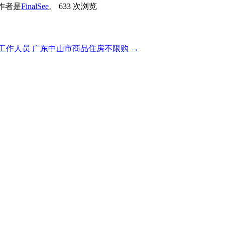
作者是
FinalSee
。
633 次浏览
工作人员
广东中山市商品住房不限购
→