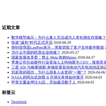
近期文章
数学模型揭示：为什么食人无法成为人类长期生存策略？
快递”减包”时代正式开启
2026-06-29
密码管理器LastPass表示，黑客窃取了客户支持案件数据
为什么中国的民营企业很难？
2026-05-27
国家发展改革委：禁止 Meta 收购Manus
2026-04-27
苹果公司任命硬件行业资深人士特纳斯为 CEO，接替库
三星 SDI 与梅赛德斯-奔驰签署首份电动汽车电池供应协
刘若英的唱功，为什么很多人会觉得“一般”？
2026-04-06
NASA 的阿尔忒弥斯 II 月球任务将如何展开
2026-04-02
甲骨文重金押注AI后，开始裁员数千人
2026-04-01
标签云
DeepSeek