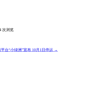
94 次浏览
平台“小绿洲”宣布 10月1日停运
→