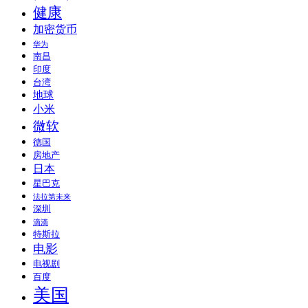
健康
加密货币
华为
南昌
印度
台湾
地球
小米
微软
德国
房地产
日本
星巴克
法拉第未来
深圳
滴滴
特斯拉
电影
电视剧
百度
美国