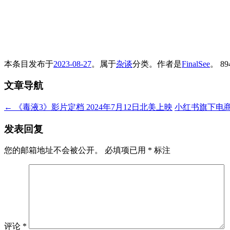
本条目发布于
2023-08-27
。属于
杂谈
分类。
作者是
FinalSee
。
8
文章导航
←
《毒液3》影片定档 2024年7月12日北美上映
小红书旗下电商
发表回复
您的邮箱地址不会被公开。
必填项已用
*
标注
评论
*