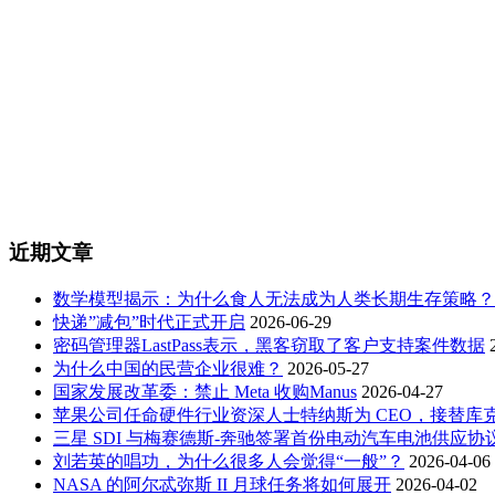
近期文章
数学模型揭示：为什么食人无法成为人类长期生存策略？
快递”减包”时代正式开启
2026-06-29
密码管理器LastPass表示，黑客窃取了客户支持案件数据
为什么中国的民营企业很难？
2026-05-27
国家发展改革委：禁止 Meta 收购Manus
2026-04-27
苹果公司任命硬件行业资深人士特纳斯为 CEO，接替库
三星 SDI 与梅赛德斯-奔驰签署首份电动汽车电池供应协
刘若英的唱功，为什么很多人会觉得“一般”？
2026-04-06
NASA 的阿尔忒弥斯 II 月球任务将如何展开
2026-04-02