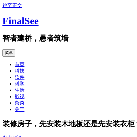
跳至正文
FinalSee
智者建桥，愚者筑墙
菜单
首页
科技
软件
科学
生活
影视
杂谈
关于
装修房子，先安装木地板还是先安装衣柜