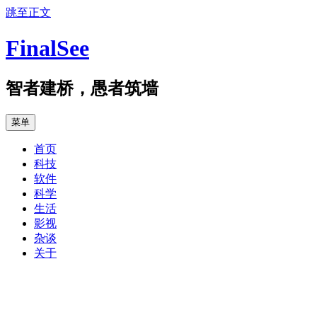
跳至正文
FinalSee
智者建桥，愚者筑墙
菜单
首页
科技
软件
科学
生活
影视
杂谈
关于