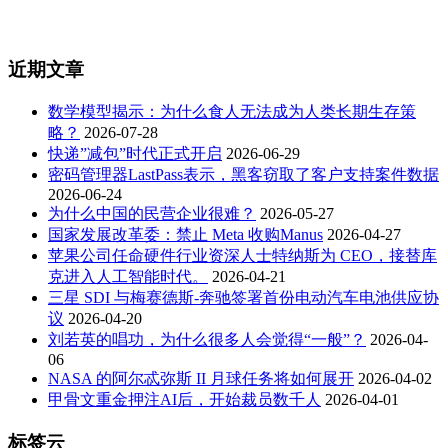
近期文章
数学模型揭示：为什么食人无法成为人类长期生存策
略？
2026-07-28
快递”减包”时代正式开启
2026-06-29
密码管理器LastPass表示，黑客窃取了客户支持案件数据
2026-06-24
为什么中国的民营企业很难？
2026-05-27
国家发展改革委：禁止 Meta 收购Manus
2026-04-27
苹果公司任命硬件行业资深人士特纳斯为 CEO，接替库
克进入人工智能时代。
2026-04-21
三星 SDI 与梅赛德斯-奔驰签署首份电动汽车电池供应协
议
2026-04-20
刘若英的唱功，为什么很多人会觉得“一般”？
2026-04-
06
NASA 的阿尔忒弥斯 II 月球任务将如何展开
2026-04-02
甲骨文重金押注AI后，开始裁员数千人
2026-04-01
标签云