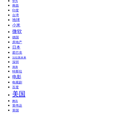
华为
南昌
印度
台湾
地球
小米
微软
德国
房地产
日本
星巴克
法拉第未来
深圳
滴滴
特斯拉
电影
电视剧
百度
美国
腾讯
英伟达
英国