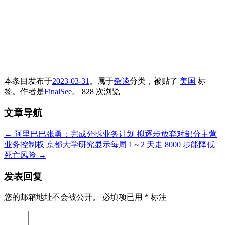
本条目发布于
2023-03-31
。属于
杂谈
分类，被贴了
美国
标
签。
作者是
FinalSee
。
828 次浏览
文章导航
←
阿里巴巴张勇：完成分拆业务计划 拟逐步放弃对部分主营
业务控制权
京都大学研究显示每周 1～2 天走 8000 步能降低
死亡风险
→
发表回复
您的邮箱地址不会被公开。
必填项已用
*
标注