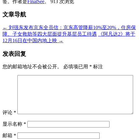
签。
作者是
FinalSee
。
913 次浏览
文章导航
←
刘强东发布京东全员信：京东高管降薪10%至20%，住房保
障、子女救助等四大层面提升基层员工待遇
《阿凡达2》将于
12月16日在中国内地上映
→
发表回复
您的邮箱地址不会被公开。
必填项已用
*
标注
评论
*
显示名称
*
邮箱
*