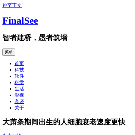
跳至正文
FinalSee
智者建桥，愚者筑墙
菜单
首页
科技
软件
科学
生活
影视
杂谈
关于
大萧条期间出生的人细胞衰老速度更快