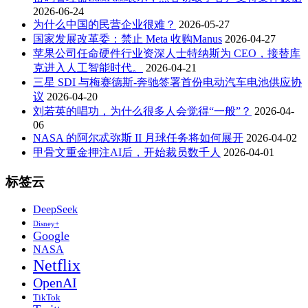
2026-06-24
为什么中国的民营企业很难？
2026-05-27
国家发展改革委：禁止 Meta 收购Manus
2026-04-27
苹果公司任命硬件行业资深人士特纳斯为 CEO，接替库
克进入人工智能时代。
2026-04-21
三星 SDI 与梅赛德斯-奔驰签署首份电动汽车电池供应协
议
2026-04-20
刘若英的唱功，为什么很多人会觉得“一般”？
2026-04-
06
NASA 的阿尔忒弥斯 II 月球任务将如何展开
2026-04-02
甲骨文重金押注AI后，开始裁员数千人
2026-04-01
标签云
DeepSeek
Disney+
Google
NASA
Netflix
OpenAI
TikTok