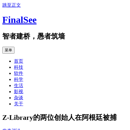
跳至正文
FinalSee
智者建桥，愚者筑墙
菜单
首页
科技
软件
科学
生活
影视
杂谈
关于
Z-Library的两位创始人在阿根廷被捕