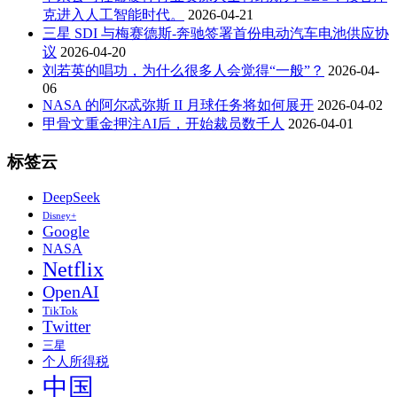
克进入人工智能时代。
2026-04-21
三星 SDI 与梅赛德斯-奔驰签署首份电动汽车电池供应协
议
2026-04-20
刘若英的唱功，为什么很多人会觉得“一般”？
2026-04-
06
NASA 的阿尔忒弥斯 II 月球任务将如何展开
2026-04-02
甲骨文重金押注AI后，开始裁员数千人
2026-04-01
标签云
DeepSeek
Disney+
Google
NASA
Netflix
OpenAI
TikTok
Twitter
三星
个人所得税
中国