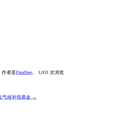
。
作者是
FinalSee
。
1,031 次浏览
立气候补偿基金
→