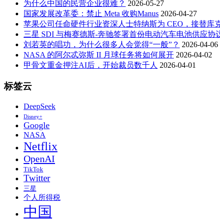
为什么中国的民营企业很难？
2026-05-27
国家发展改革委：禁止 Meta 收购Manus
2026-04-27
苹果公司任命硬件行业资深人士特纳斯为 CEO，接替库
三星 SDI 与梅赛德斯-奔驰签署首份电动汽车电池供应协
刘若英的唱功，为什么很多人会觉得“一般”？
2026-04-06
NASA 的阿尔忒弥斯 II 月球任务将如何展开
2026-04-02
甲骨文重金押注AI后，开始裁员数千人
2026-04-01
标签云
DeepSeek
Disney+
Google
NASA
Netflix
OpenAI
TikTok
Twitter
三星
个人所得税
中国