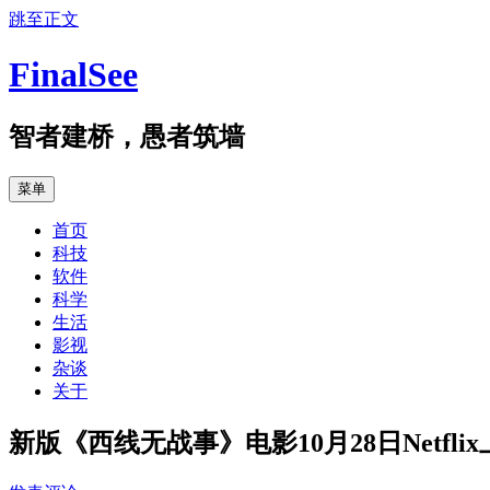
跳至正文
FinalSee
智者建桥，愚者筑墙
菜单
首页
科技
软件
科学
生活
影视
杂谈
关于
新版《西线无战事》电影10月28日Netfli