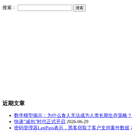
搜索：
近期文章
数学模型揭示：为什么食人无法成为人类长期生存策略？
快递”减包”时代正式开启
2026-06-29
密码管理器LastPass表示，黑客窃取了客户支持案件数据