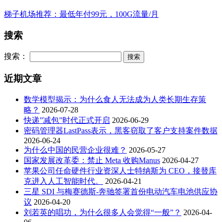
梯子机场推荐：最低年付99元，100G流量/月
搜索
搜索：
近期文章
数学模型揭示：为什么食人无法成为人类长期生存策
略？
2026-07-28
快递”减包”时代正式开启
2026-06-29
密码管理器LastPass表示，黑客窃取了客户支持案件数据
2026-06-24
为什么中国的民营企业很难？
2026-05-27
国家发展改革委：禁止 Meta 收购Manus
2026-04-27
苹果公司任命硬件行业资深人士特纳斯为 CEO，接替库
克进入人工智能时代。
2026-04-21
三星 SDI 与梅赛德斯-奔驰签署首份电动汽车电池供应协
议
2026-04-20
刘若英的唱功，为什么很多人会觉得“一般”？
2026-04-