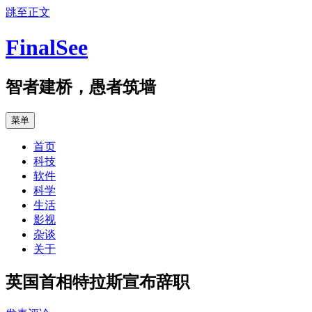
跳至正文
FinalSee
智者建桥，愚者筑墙
菜单
首页
科技
软件
科学
生活
影视
杂谈
关于
英国首相特拉斯宣布辞职