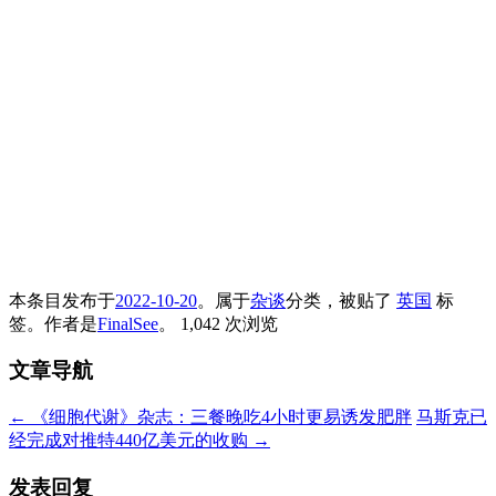
本条目发布于
2022-10-20
。属于
杂谈
分类，被贴了
英国
标
签。
作者是
FinalSee
。
1,042 次浏览
文章导航
←
《细胞代谢》杂志：三餐晚吃4小时更易诱发肥胖
马斯克已
经完成对推特440亿美元的收购
→
发表回复