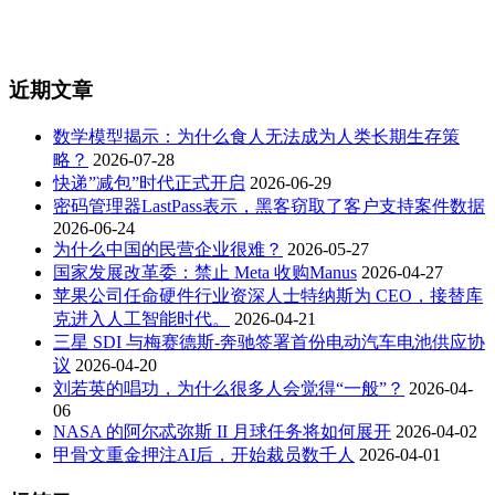
近期文章
数学模型揭示：为什么食人无法成为人类长期生存策
略？
2026-07-28
快递”减包”时代正式开启
2026-06-29
密码管理器LastPass表示，黑客窃取了客户支持案件数据
2026-06-24
为什么中国的民营企业很难？
2026-05-27
国家发展改革委：禁止 Meta 收购Manus
2026-04-27
苹果公司任命硬件行业资深人士特纳斯为 CEO，接替库
克进入人工智能时代。
2026-04-21
三星 SDI 与梅赛德斯-奔驰签署首份电动汽车电池供应协
议
2026-04-20
刘若英的唱功，为什么很多人会觉得“一般”？
2026-04-
06
NASA 的阿尔忒弥斯 II 月球任务将如何展开
2026-04-02
甲骨文重金押注AI后，开始裁员数千人
2026-04-01