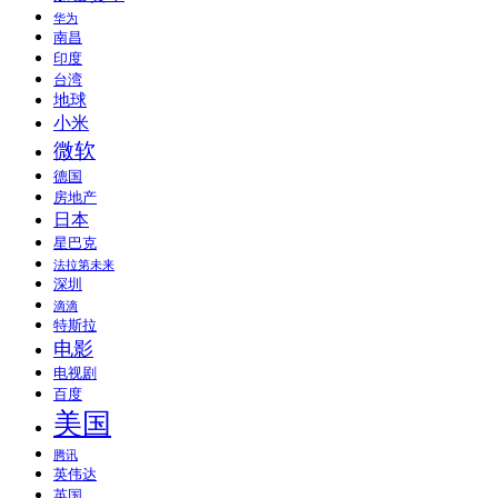
华为
南昌
印度
台湾
地球
小米
微软
德国
房地产
日本
星巴克
法拉第未来
深圳
滴滴
特斯拉
电影
电视剧
百度
美国
腾讯
英伟达
英国