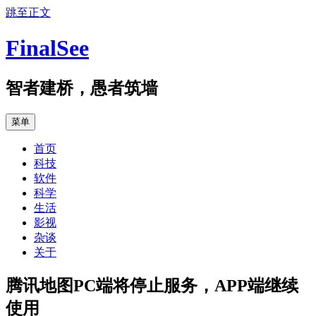
跳至正文
FinalSee
智者建桥，愚者筑墙
菜单
首页
科技
软件
科学
生活
影视
杂谈
关于
腾讯地图PC端将停止服务，APP端继续
使用