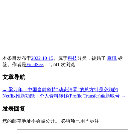
本条目发布于
2022-10-15
。属于
科技
分类，被贴了
腾讯
标
签。
作者是
FinalSee
。
1,241 次浏览
文章导航
←
梁万年：中国当前坚持“动态清零”的总方针是必须的
Netflix推新功能：个人资料转移(Profile Transfer)至新账号
→
发表回复
您的邮箱地址不会被公开。
必填项已用
*
标注